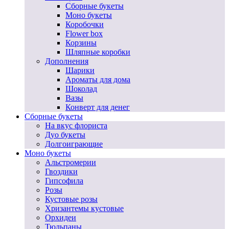
Сборные букеты
Моно букеты
Коробочки
Flower box
Корзины
Шляпные коробки
Дополнения
Шарики
Ароматы для дома
Шоколад
Вазы
Конверт для денег
Сборные букеты
На вкус флориста
Дуо букеты
Долгоиграющие
Моно букеты
Альстромерии
Гвоздики
Гипсофила
Розы
Кустовые розы
Хризантемы кустовые
Орхидеи
Тюльпаны