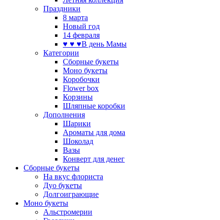
Праздники
8 марта
Новый год
14 февраля
♥ ♥ ♥В день Мамы
Категории
Сборные букеты
Моно букеты
Коробочки
Flower box
Корзины
Шляпные коробки
Дополнения
Шарики
Ароматы для дома
Шоколад
Вазы
Конверт для денег
Сборные букеты
На вкус флориста
Дуо букеты
Долгоиграющие
Моно букеты
Альстромерии