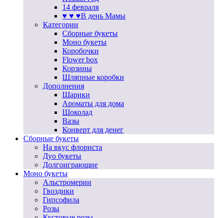
14 февраля
♥ ♥ ♥В день Мамы
Категории
Сборные букеты
Моно букеты
Коробочки
Flower box
Корзины
Шляпные коробки
Дополнения
Шарики
Ароматы для дома
Шоколад
Вазы
Конверт для денег
Сборные букеты
На вкус флориста
Дуо букеты
Долгоиграющие
Моно букеты
Альстромерии
Гвоздики
Гипсофила
Розы
Кустовые розы