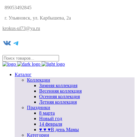
89053492845
г. Ульяновск, ул. Карбышева, 2а
krokus-ul73@ya.ru
VK
Telegram
Каталог
Коллекции
Зимняя коллекция
Весенняя коллекция
Осенняя коллекция
Летняя коллекция
Праздники
8 марта
Новый год
14 февраля
♥ ♥ ♥В день Мамы
Категории