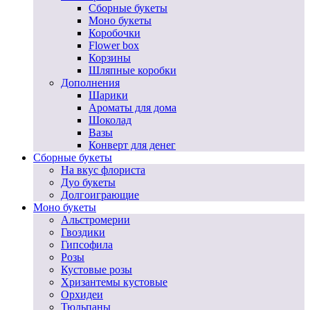
Сборные букеты
Моно букеты
Коробочки
Flower box
Корзины
Шляпные коробки
Дополнения
Шарики
Ароматы для дома
Шоколад
Вазы
Конверт для денег
Сборные букеты
На вкус флориста
Дуо букеты
Долгоиграющие
Моно букеты
Альстромерии
Гвоздики
Гипсофила
Розы
Кустовые розы
Хризантемы кустовые
Орхидеи
Тюльпаны