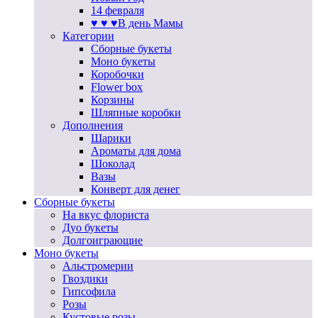
14 февраля
♥ ♥ ♥В день Мамы
Категории
Сборные букеты
Моно букеты
Коробочки
Flower box
Корзины
Шляпные коробки
Дополнения
Шарики
Ароматы для дома
Шоколад
Вазы
Конверт для денег
Сборные букеты
На вкус флориста
Дуо букеты
Долгоиграющие
Моно букеты
Альстромерии
Гвоздики
Гипсофила
Розы
Кустовые розы