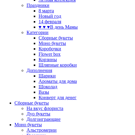
Праздники
8 марта
Новый год
14 февраля
♥ ♥ ♥В день Мамы
Категории
Сборные букеты
Моно букеты
Коробочки
Flower box
Корзины
Шляпные коробки
Дополнения
Шарики
Ароматы для дома
Шоколад
Вазы
Конверт для денег
Сборные букеты
На вкус флориста
Дуо букеты
Долгоиграющие
Моно букеты
Альстромерии