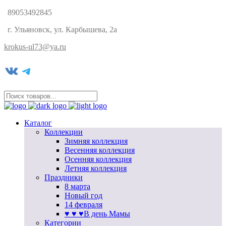
89053492845
г. Ульяновск, ул. Карбышева, 2а
krokus-ul73@ya.ru
VK
Telegram
Каталог
Коллекции
Зимняя коллекция
Весенняя коллекция
Осенняя коллекция
Летняя коллекция
Праздники
8 марта
Новый год
14 февраля
♥ ♥ ♥В день Мамы
Категории