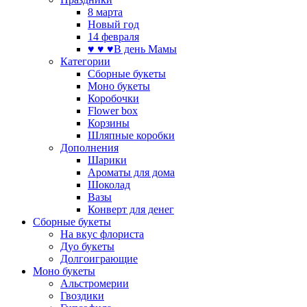
8 марта
Новый год
14 февраля
♥ ♥ ♥В день Мамы
Категории
Сборные букеты
Моно букеты
Коробочки
Flower box
Корзины
Шляпные коробки
Дополнения
Шарики
Ароматы для дома
Шоколад
Вазы
Конверт для денег
Сборные букеты
На вкус флориста
Дуо букеты
Долгоиграющие
Моно букеты
Альстромерии
Гвоздики