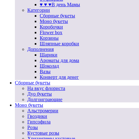
♥ ♥ ♥В день Мамы
Категории
Сборные букеты
Моно букеты
Коробочки
Flower box
Корзины
Шляпные коробки
Дополнения
Шарики
Ароматы для дома
Шоколад
Вазы
Конверт для денег
Сборные букеты
На вкус флориста
Дуо букеты
Долгоиграющие
Моно букеты
Альстромерии
Гвоздики
Гипсофила
Розы
Кустовые розы
Хризантемы кустовые