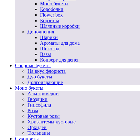
Моно букеты
Коробочки
Flower box
Корзины
Шляпные коробки
Дополнения
Шарики
Ароматы для дома
Шоколад
Вазы
Конверт для денег
Сборные букеты
На вкус флориста
Дуо букеты
Долгоиграющие
Моно букеты
Альстромерии
Гвоздики
Гипсофила
Розы
Кустовые розы
Хризантемы кустовые
Орхидеи
Тюльпаны
Сухоцветы