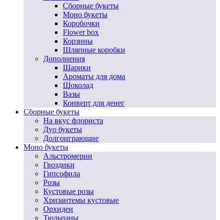
Сборные букеты
Моно букеты
Коробочки
Flower box
Корзины
Шляпные коробки
Дополнения
Шарики
Ароматы для дома
Шоколад
Вазы
Конверт для денег
Сборные букеты
На вкус флориста
Дуо букеты
Долгоиграющие
Моно букеты
Альстромерии
Гвоздики
Гипсофила
Розы
Кустовые розы
Хризантемы кустовые
Орхидеи
Тюльпаны