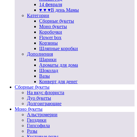
14 февраля
♥ ♥ ♥В день Мамы
Категории
Сборные букеты
Моно букеты
Коробочки
Flower box
Корзины
Шляпные коробки
Дополнения
Шарики
Ароматы для дома
Шоколад
Вазы
Конверт для денег
Сборные букеты
На вкус флориста
Дуо букеты
Долгоиграющие
Моно букеты
Альстромерии
Гвоздики
Гипсофила
Розы
Кустовые розы