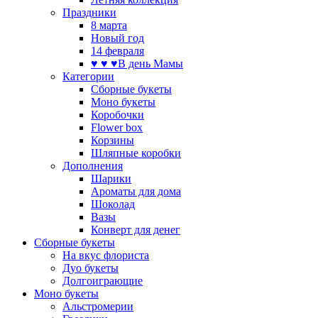
Праздники
8 марта
Новый год
14 февраля
♥ ♥ ♥В день Мамы
Категории
Сборные букеты
Моно букеты
Коробочки
Flower box
Корзины
Шляпные коробки
Дополнения
Шарики
Ароматы для дома
Шоколад
Вазы
Конверт для денег
Сборные букеты
На вкус флориста
Дуо букеты
Долгоиграющие
Моно букеты
Альстромерии