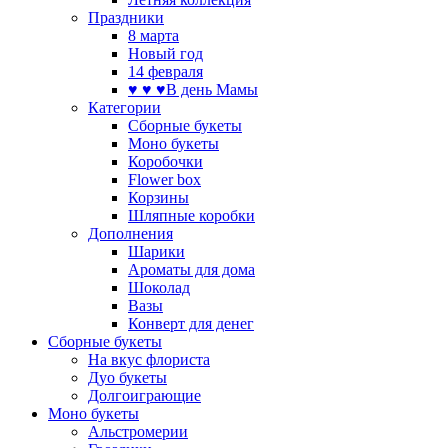
Праздники
8 марта
Новый год
14 февраля
♥ ♥ ♥В день Мамы
Категории
Сборные букеты
Моно букеты
Коробочки
Flower box
Корзины
Шляпные коробки
Дополнения
Шарики
Ароматы для дома
Шоколад
Вазы
Конверт для денег
Сборные букеты
На вкус флориста
Дуо букеты
Долгоиграющие
Моно букеты
Альстромерии