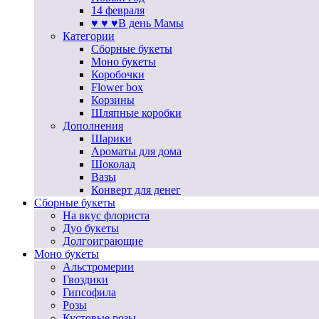
14 февраля
♥ ♥ ♥В день Мамы
Категории
Сборные букеты
Моно букеты
Коробочки
Flower box
Корзины
Шляпные коробки
Дополнения
Шарики
Ароматы для дома
Шоколад
Вазы
Конверт для денег
Сборные букеты
На вкус флориста
Дуо букеты
Долгоиграющие
Моно букеты
Альстромерии
Гвоздики
Гипсофила
Розы
Кустовые розы