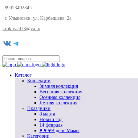
89053492845
г. Ульяновск, ул. Карбышева, 2а
krokus-ul73@ya.ru
VK
Telegram
Каталог
Коллекции
Зимняя коллекция
Весенняя коллекция
Осенняя коллекция
Летняя коллекция
Праздники
8 марта
Новый год
14 февраля
♥ ♥ ♥В день Мамы
Категории