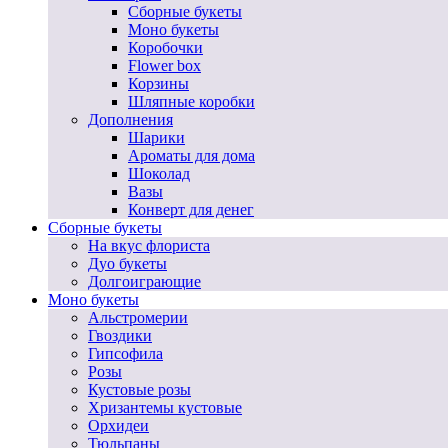
Сборные букеты
Моно букеты
Коробочки
Flower box
Корзины
Шляпные коробки
Дополнения
Шарики
Ароматы для дома
Шоколад
Вазы
Конверт для денег
Сборные букеты
На вкус флориста
Дуо букеты
Долгоиграющие
Моно букеты
Альстромерии
Гвоздики
Гипсофила
Розы
Кустовые розы
Хризантемы кустовые
Орхидеи
Тюльпаны