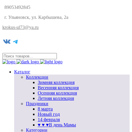
89053492845
г. Ульяновск, ул. Карбышева, 2а
krokus-ul73@ya.ru
VK
Telegram
Каталог
Коллекции
Зимняя коллекция
Весенняя коллекция
Осенняя коллекция
Летняя коллекция
Праздники
8 марта
Новый год
14 февраля
♥ ♥ ♥В день Мамы
Категории