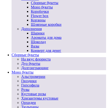
Сборные букеты
Моно букеты
Коробочки
Flower box
Корзины
Шляпные коробки
Дополнения
Шарики
Ароматы для дома
Шоколад
Вазы
Конверт для денег
Сборные букеты
На вкус флориста
Дуо букеты
Долгоиграющие
Моно букеты
Альстромерии
Гвоздики
Гипсофила
Розы
Кустовые розы
Хризантемы кустовые
Орхидеи
Тюльпаны