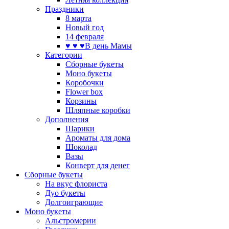
Праздники
8 марта
Новый год
14 февраля
♥ ♥ ♥В день Мамы
Категории
Сборные букеты
Моно букеты
Коробочки
Flower box
Корзины
Шляпные коробки
Дополнения
Шарики
Ароматы для дома
Шоколад
Вазы
Конверт для денег
Сборные букеты
На вкус флориста
Дуо букеты
Долгоиграющие
Моно букеты
Альстромерии