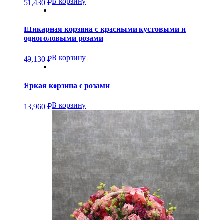
В корзину
51,430
₽
Шикарная корзина с красными кустовыми и
одноголовыми розами
В корзину
49,130
₽
Яркая корзина с розами
В корзину
13,960
₽