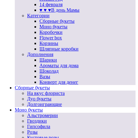
14 февраля
♥ ♥ ♥В день Мамы
Категории
Сборные букеты
Моно букеты
Коробочки
Flower box
Корзины
Шляпные коробки
Дополнения
Шарики
Ароматы для дома
Шоколад
Вазы
Конверт для денег
Сборные букеты
На вкус флориста
Дуо букеты
Долгоиграющие
Моно букеты
Альстромерии
Гвоздики
Гипсофила
Розы
Кустовые розы