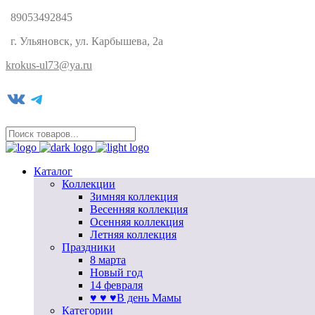
89053492845
г. Ульяновск, ул. Карбышева, 2а
krokus-ul73@ya.ru
VK
Telegram
Каталог
Коллекции
Зимняя коллекция
Весенняя коллекция
Осенняя коллекция
Летняя коллекция
Праздники
8 марта
Новый год
14 февраля
♥ ♥ ♥В день Мамы
Категории