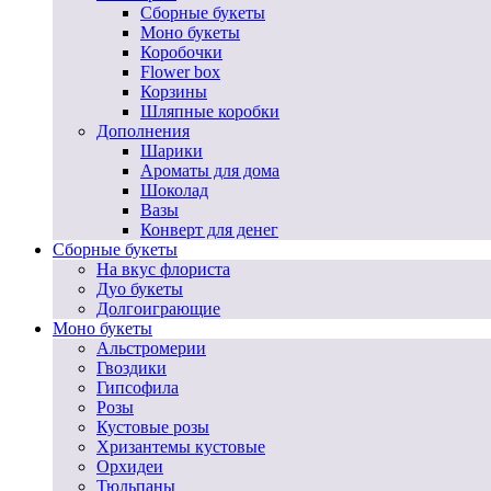
Сборные букеты
Моно букеты
Коробочки
Flower box
Корзины
Шляпные коробки
Дополнения
Шарики
Ароматы для дома
Шоколад
Вазы
Конверт для денег
Сборные букеты
На вкус флориста
Дуо букеты
Долгоиграющие
Моно букеты
Альстромерии
Гвоздики
Гипсофила
Розы
Кустовые розы
Хризантемы кустовые
Орхидеи
Тюльпаны