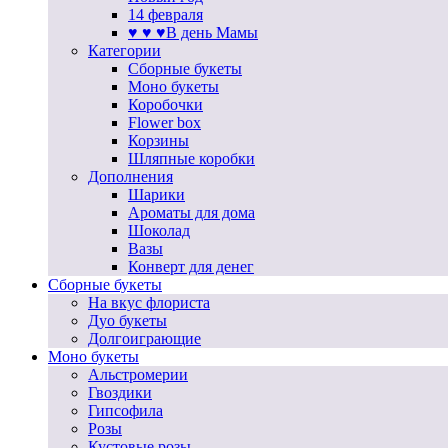
14 февраля
♥ ♥ ♥В день Мамы
Категории
Сборные букеты
Моно букеты
Коробочки
Flower box
Корзины
Шляпные коробки
Дополнения
Шарики
Ароматы для дома
Шоколад
Вазы
Конверт для денег
Сборные букеты
На вкус флориста
Дуо букеты
Долгоиграющие
Моно букеты
Альстромерии
Гвоздики
Гипсофила
Розы
Кустовые розы