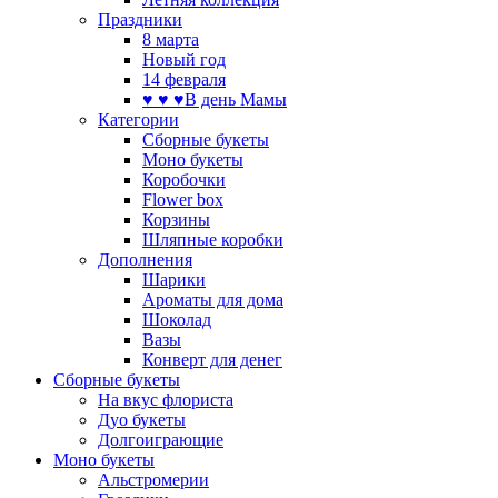
Праздники
8 марта
Новый год
14 февраля
♥ ♥ ♥В день Мамы
Категории
Сборные букеты
Моно букеты
Коробочки
Flower box
Корзины
Шляпные коробки
Дополнения
Шарики
Ароматы для дома
Шоколад
Вазы
Конверт для денег
Сборные букеты
На вкус флориста
Дуо букеты
Долгоиграющие
Моно букеты
Альстромерии