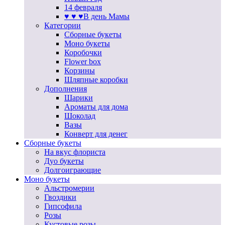
14 февраля
♥ ♥ ♥В день Мамы
Категории
Сборные букеты
Моно букеты
Коробочки
Flower box
Корзины
Шляпные коробки
Дополнения
Шарики
Ароматы для дома
Шоколад
Вазы
Конверт для денег
Сборные букеты
На вкус флориста
Дуо букеты
Долгоиграющие
Моно букеты
Альстромерии
Гвоздики
Гипсофила
Розы
Кустовые розы