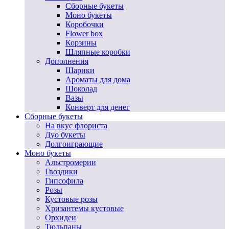
Сборные букеты
Моно букеты
Коробочки
Flower box
Корзины
Шляпные коробки
Дополнения
Шарики
Ароматы для дома
Шоколад
Вазы
Конверт для денег
Сборные букеты
На вкус флориста
Дуо букеты
Долгоиграющие
Моно букеты
Альстромерии
Гвоздики
Гипсофила
Розы
Кустовые розы
Хризантемы кустовые
Орхидеи
Тюльпаны