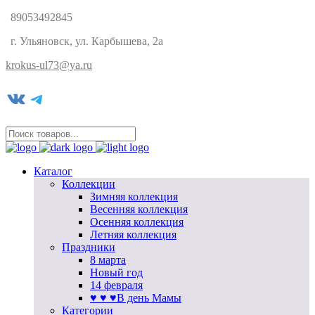
89053492845
г. Ульяновск, ул. Карбышева, 2а
krokus-ul73@ya.ru
VK
Telegram
Каталог
Коллекции
Зимняя коллекция
Весенняя коллекция
Осенняя коллекция
Летняя коллекция
Праздники
8 марта
Новый год
14 февраля
♥ ♥ ♥В день Мамы
Категории