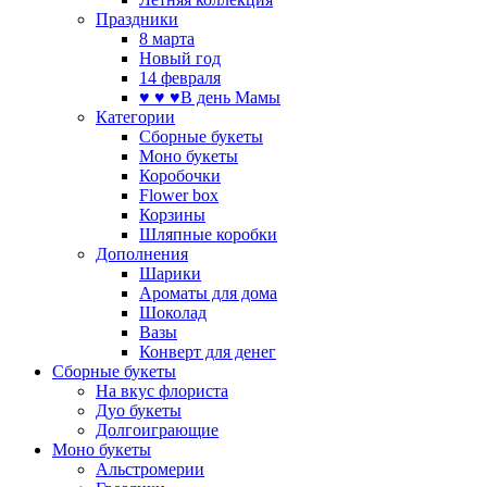
Праздники
8 марта
Новый год
14 февраля
♥ ♥ ♥В день Мамы
Категории
Сборные букеты
Моно букеты
Коробочки
Flower box
Корзины
Шляпные коробки
Дополнения
Шарики
Ароматы для дома
Шоколад
Вазы
Конверт для денег
Сборные букеты
На вкус флориста
Дуо букеты
Долгоиграющие
Моно букеты
Альстромерии