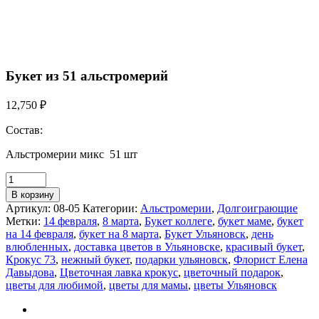
Букет из 51 альстромерий
12,750
₽
Состав:
Альстромерии микс 51 шт
В корзину
Артикул:
08-05
Категории:
Альстромерии
,
Долгоиграющие
Метки:
14 февраля
,
8 марта
,
Букет коллеге
,
букет маме
,
букет
на 14 февраля
,
букет на 8 марта
,
Букет Ульяновск
,
день
влюбленных
,
доставка цветов в Ульяновске
,
красивый букет
,
Крокус 73
,
нежный букет
,
подарки ульяновск
,
Флорист Елена
Давыдова
,
Цветочная лавка крокус
,
цветочный подарок
,
цветы для любимой
,
цветы для мамы
,
цветы Ульяновск