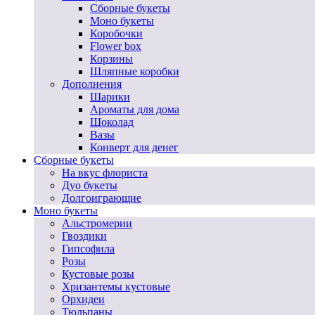
Сборные букеты
Моно букеты
Коробочки
Flower box
Корзины
Шляпные коробки
Дополнения
Шарики
Ароматы для дома
Шоколад
Вазы
Конверт для денег
Сборные букеты
На вкус флориста
Дуо букеты
Долгоиграющие
Моно букеты
Альстромерии
Гвоздики
Гипсофила
Розы
Кустовые розы
Хризантемы кустовые
Орхидеи
Тюльпаны