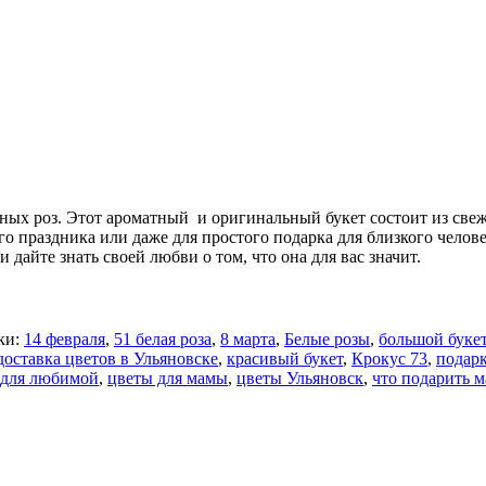
ых роз. Этот ароматный и оригинальный букет состоит из свежи
го праздника или даже для простого подарка для близкого чел
дайте знать своей любви о том, что она для вас значит.
ки:
14 февраля
,
51 белая роза
,
8 марта
,
Белые розы
,
большой букет
доставка цветов в Ульяновске
,
красивый букет
,
Крокус 73
,
подарк
 для любимой
,
цветы для мамы
,
цветы Ульяновск
,
что подарить 