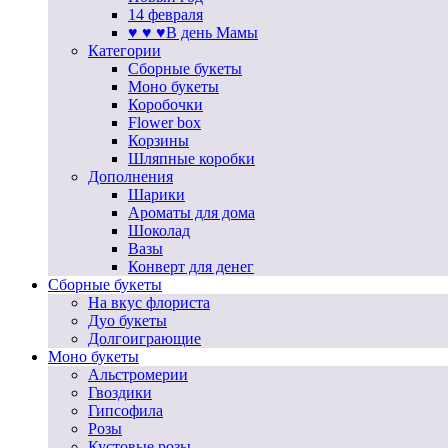
14 февраля
♥ ♥ ♥В день Мамы
Категории
Сборные букеты
Моно букеты
Коробочки
Flower box
Корзины
Шляпные коробки
Дополнения
Шарики
Ароматы для дома
Шоколад
Вазы
Конверт для денег
Сборные букеты
На вкус флориста
Дуо букеты
Долгоиграющие
Моно букеты
Альстромерии
Гвоздики
Гипсофила
Розы
Кустовые розы