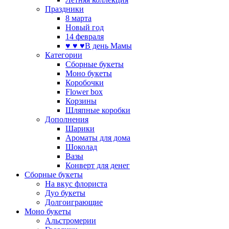
Праздники
8 марта
Новый год
14 февраля
♥ ♥ ♥В день Мамы
Категории
Сборные букеты
Моно букеты
Коробочки
Flower box
Корзины
Шляпные коробки
Дополнения
Шарики
Ароматы для дома
Шоколад
Вазы
Конверт для денег
Сборные букеты
На вкус флориста
Дуо букеты
Долгоиграющие
Моно букеты
Альстромерии