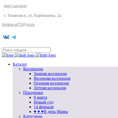
89053492845
г. Ульяновск, ул. Карбышева, 2а
krokus-ul73@ya.ru
VK
Telegram
Каталог
Коллекции
Зимняя коллекция
Весенняя коллекция
Осенняя коллекция
Летняя коллекция
Праздники
8 марта
Новый год
14 февраля
♥ ♥ ♥В день Мамы
Категории