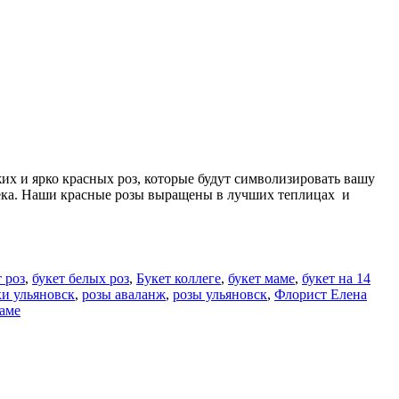
х и ярко красных роз, которые будут символизировать вашу
овека. Наши красные розы выращены в лучших теплицах и
 роз
,
букет белых роз
,
Букет коллеге
,
букет маме
,
букет на 14
и ульяновск
,
розы аваланж
,
розы ульяновск
,
Флорист Елена
маме