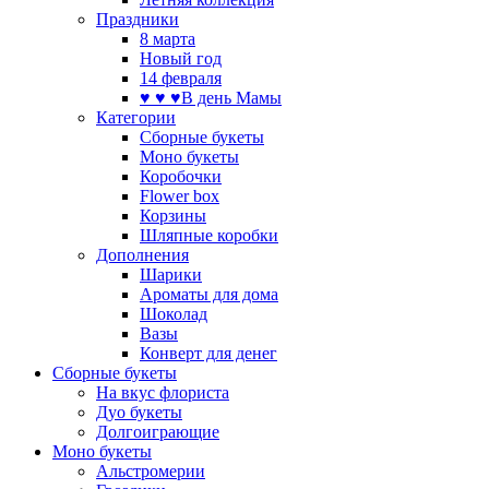
Праздники
8 марта
Новый год
14 февраля
♥ ♥ ♥В день Мамы
Категории
Сборные букеты
Моно букеты
Коробочки
Flower box
Корзины
Шляпные коробки
Дополнения
Шарики
Ароматы для дома
Шоколад
Вазы
Конверт для денег
Сборные букеты
На вкус флориста
Дуо букеты
Долгоиграющие
Моно букеты
Альстромерии