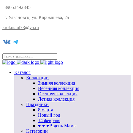
89053492845
г. Ульяновск, ул. Карбышева, 2а
krokus-ul73@ya.ru
VK
Telegram
Каталог
Коллекции
Зимняя коллекция
Весенняя коллекция
Осенняя коллекция
Летняя коллекция
Праздники
8 марта
Новый год
14 февраля
♥ ♥ ♥В день Мамы
Категории