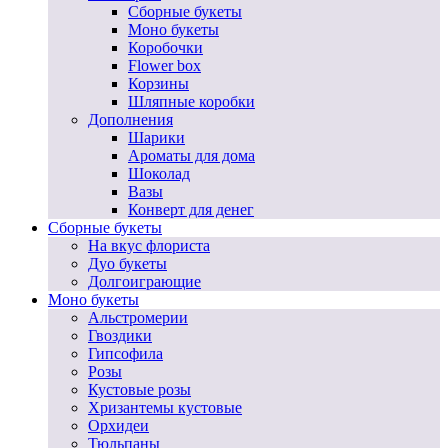
Сборные букеты
Моно букеты
Коробочки
Flower box
Корзины
Шляпные коробки
Дополнения
Шарики
Ароматы для дома
Шоколад
Вазы
Конверт для денег
Сборные букеты
На вкус флориста
Дуо букеты
Долгоиграющие
Моно букеты
Альстромерии
Гвоздики
Гипсофила
Розы
Кустовые розы
Хризантемы кустовые
Орхидеи
Тюльпаны