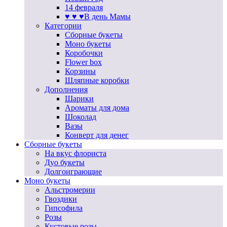
14 февраля
♥ ♥ ♥В день Мамы
Категории
Сборные букеты
Моно букеты
Коробочки
Flower box
Корзины
Шляпные коробки
Дополнения
Шарики
Ароматы для дома
Шоколад
Вазы
Конверт для денег
Сборные букеты
На вкус флориста
Дуо букеты
Долгоиграющие
Моно букеты
Альстромерии
Гвоздики
Гипсофила
Розы
Кустовые розы