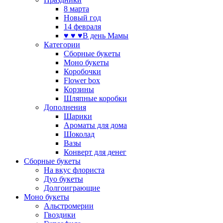
8 марта
Новый год
14 февраля
♥ ♥ ♥В день Мамы
Категории
Сборные букеты
Моно букеты
Коробочки
Flower box
Корзины
Шляпные коробки
Дополнения
Шарики
Ароматы для дома
Шоколад
Вазы
Конверт для денег
Сборные букеты
На вкус флориста
Дуо букеты
Долгоиграющие
Моно букеты
Альстромерии
Гвоздики