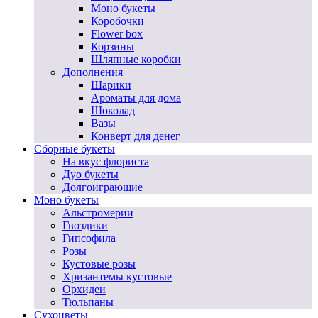
Моно букеты
Коробочки
Flower box
Корзины
Шляпные коробки
Дополнения
Шарики
Ароматы для дома
Шоколад
Вазы
Конверт для денег
Сборные букеты
На вкус флориста
Дуо букеты
Долгоиграющие
Моно букеты
Альстромерии
Гвоздики
Гипсофила
Розы
Кустовые розы
Хризантемы кустовые
Орхидеи
Тюльпаны
Сухоцветы