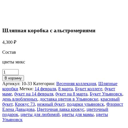
Шляпная коробка с альстромериями
4,300
₽
Состав
цветы микс
В корзину
Артикул:
10-33
Категории:
Весенняя коллекция
,
Шляпные
коробки
Метки:
14 февраля
,
8 марта
,
Букет коллеге
,
букет
маме
,
букет на 14 февраля
,
букет на 8 марта
,
Букет Ульяновск
,
день влюбленных
,
доставка цветов в Ульяновске
,
красивый
букет
,
Крокус 73
,
нежный букет
,
подарки ульяновск
,
Флорист
Елена Давыдова
,
Цветочная лавка крокус
,
цветочный
подарок
,
цветы для любимой
,
цветы для мамы
,
цветы
Ульяновск