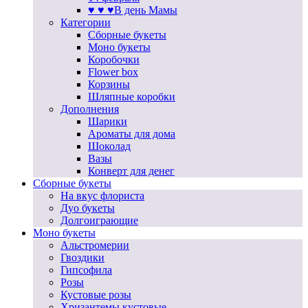
♥ ♥ ♥В день Мамы
Категории
Сборные букеты
Моно букеты
Коробочки
Flower box
Корзины
Шляпные коробки
Дополнения
Шарики
Ароматы для дома
Шоколад
Вазы
Конверт для денег
Сборные букеты
На вкус флориста
Дуо букеты
Долгоиграющие
Моно букеты
Альстромерии
Гвоздики
Гипсофила
Розы
Кустовые розы
Хризантемы кустовые