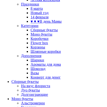
Праздники
8 марта
Новый год
14 февраля
♥ ♥ ♥В день Мамы
Категории
Сборные букеты
Моно букеты
Коробочки
Flower box
Корзины
Шляпные коробки
Дополнения
Шарики
Ароматы для дома
Шоколад
Вазы
Конверт для денег
Сборные букеты
На вкус флориста
Дуо букеты
Долгоиграющие
Моно букеты
Альстромерии