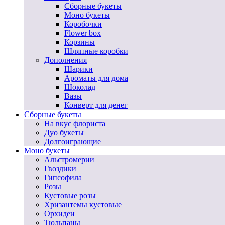
Сборные букеты
Моно букеты
Коробочки
Flower box
Корзины
Шляпные коробки
Дополнения
Шарики
Ароматы для дома
Шоколад
Вазы
Конверт для денег
Сборные букеты
На вкус флориста
Дуо букеты
Долгоиграющие
Моно букеты
Альстромерии
Гвоздики
Гипсофила
Розы
Кустовые розы
Хризантемы кустовые
Орхидеи
Тюльпаны