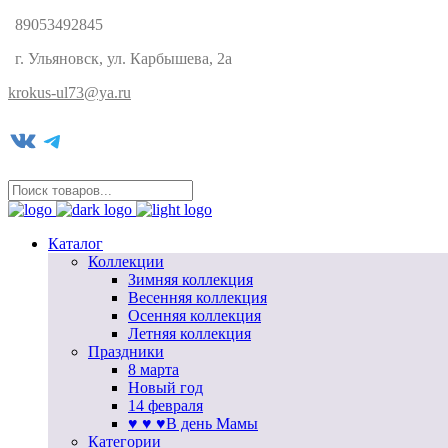
89053492845
г. Ульяновск, ул. Карбышева, 2а
krokus-ul73@ya.ru
VK
Telegram
Каталог
Коллекции
Зимняя коллекция
Весенняя коллекция
Осенняя коллекция
Летняя коллекция
Праздники
8 марта
Новый год
14 февраля
♥ ♥ ♥В день Мамы
Категории