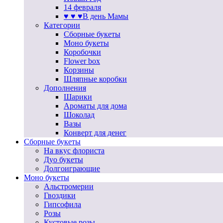
14 февраля
♥ ♥ ♥В день Мамы
Категории
Сборные букеты
Моно букеты
Коробочки
Flower box
Корзины
Шляпные коробки
Дополнения
Шарики
Ароматы для дома
Шоколад
Вазы
Конверт для денег
Сборные букеты
На вкус флориста
Дуо букеты
Долгоиграющие
Моно букеты
Альстромерии
Гвоздики
Гипсофила
Розы
Кустовые розы