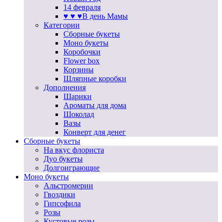
14 февраля
♥ ♥ ♥В день Мамы
Категории
Сборные букеты
Моно букеты
Коробочки
Flower box
Корзины
Шляпные коробки
Дополнения
Шарики
Ароматы для дома
Шоколад
Вазы
Конверт для денег
Сборные букеты
На вкус флориста
Дуо букеты
Долгоиграющие
Моно букеты
Альстромерии
Гвоздики
Гипсофила
Розы
Кустовые розы