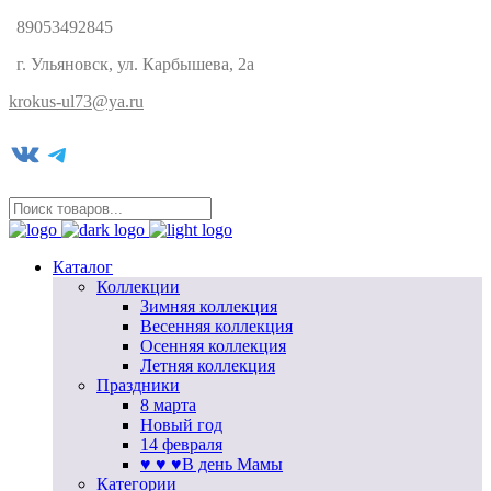
89053492845
г. Ульяновск, ул. Карбышева, 2а
krokus-ul73@ya.ru
VK
Telegram
Каталог
Коллекции
Зимняя коллекция
Весенняя коллекция
Осенняя коллекция
Летняя коллекция
Праздники
8 марта
Новый год
14 февраля
♥ ♥ ♥В день Мамы
Категории