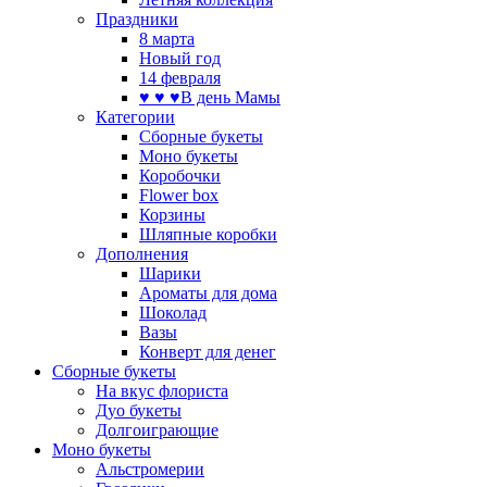
Праздники
8 марта
Новый год
14 февраля
♥ ♥ ♥В день Мамы
Категории
Сборные букеты
Моно букеты
Коробочки
Flower box
Корзины
Шляпные коробки
Дополнения
Шарики
Ароматы для дома
Шоколад
Вазы
Конверт для денег
Сборные букеты
На вкус флориста
Дуо букеты
Долгоиграющие
Моно букеты
Альстромерии