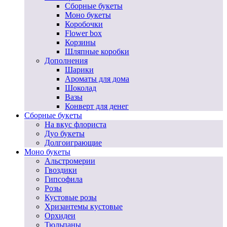
Сборные букеты
Моно букеты
Коробочки
Flower box
Корзины
Шляпные коробки
Дополнения
Шарики
Ароматы для дома
Шоколад
Вазы
Конверт для денег
Сборные букеты
На вкус флориста
Дуо букеты
Долгоиграющие
Моно букеты
Альстромерии
Гвоздики
Гипсофила
Розы
Кустовые розы
Хризантемы кустовые
Орхидеи
Тюльпаны