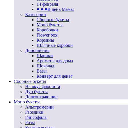
14 февраля
♥ ♥ ♥В день Мамы
Категории
Сборные букеты
Моно букеты
Коробочки
Flower box
Корзины
Шляпные коробки
Дополнения
Шарики
Ароматы для дома
Шоколад
Вазы
Конверт для денег
Сборные букеты
На вкус флориста
Дуо букеты
Долгоиграющие
Моно букеты
Альстромерии
Гвоздики
Гипсофила
Розы
Кустовые розы