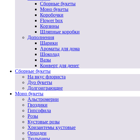
Сборные букеты
Моно букеты
Коробочки
Flower box
Корзины
Шляпные коробки
Дополнения
Шарики
Ароматы для дома
Шоколад
Вазы
Конверт для денег
Сборные букеты
На вкус флориста
Дуо букеты
Долгоиграющие
Моно букеты
Альстромерии
Гвоздики
Гипсофила
Розы
Кустовые розы
Хризантемы кустовые
Орхидеи
Тюльпаны