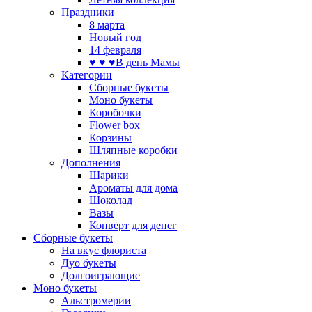
Праздники
8 марта
Новый год
14 февраля
♥ ♥ ♥В день Мамы
Категории
Сборные букеты
Моно букеты
Коробочки
Flower box
Корзины
Шляпные коробки
Дополнения
Шарики
Ароматы для дома
Шоколад
Вазы
Конверт для денег
Сборные букеты
На вкус флориста
Дуо букеты
Долгоиграющие
Моно букеты
Альстромерии