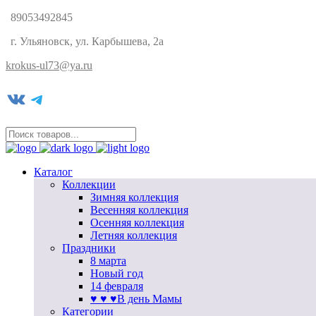
89053492845
г. Ульяновск, ул. Карбышева, 2а
krokus-ul73@ya.ru
VK
Telegram
Каталог
Коллекции
Зимняя коллекция
Весенняя коллекция
Осенняя коллекция
Летняя коллекция
Праздники
8 марта
Новый год
14 февраля
♥ ♥ ♥В день Мамы
Категории