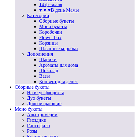
14 февраля
♥ ♥ ♥В день Мамы
Категории
Сборные букеты
Моно букеты
Коробочки
Flower box
Корзины
Шляпные коробки
Дополнения
Шарики
Ароматы для дома
Шоколад
Вазы
Конверт для денег
Сборные букеты
На вкус флориста
Дуо букеты
Долгоиграющие
Моно букеты
Альстромерии
Гвоздики
Гипсофила
Розы
Кустовые розы