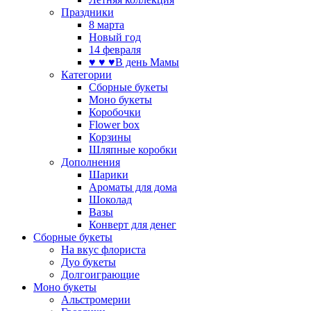
Праздники
8 марта
Новый год
14 февраля
♥ ♥ ♥В день Мамы
Категории
Сборные букеты
Моно букеты
Коробочки
Flower box
Корзины
Шляпные коробки
Дополнения
Шарики
Ароматы для дома
Шоколад
Вазы
Конверт для денег
Сборные букеты
На вкус флориста
Дуо букеты
Долгоиграющие
Моно букеты
Альстромерии