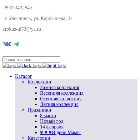
89053492845
г. Ульяновск, ул. Карбышева, 2а
krokus-ul73@ya.ru
VK
Telegram
Каталог
Коллекции
Зимняя коллекция
Весенняя коллекция
Осенняя коллекция
Летняя коллекция
Праздники
8 марта
Новый год
14 февраля
♥ ♥ ♥В день Мамы
Категории