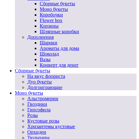
Сборные букеты
Моно букеты
Коробочки
Flower box
Корзины
Шляпные коробки
Дополнения
Шарики
Ароматы для дома
Шоколад
Вазы
Конверт для денег
Сборные букеты
На вкус флориста
Дуо букеты
Долгоиграющие
Моно букеты
Альстромерии
Гвоздики
Гипсофила
Розы
Кустовые розы
Хризантемы кустовые
Орхидеи
Тюльпаны