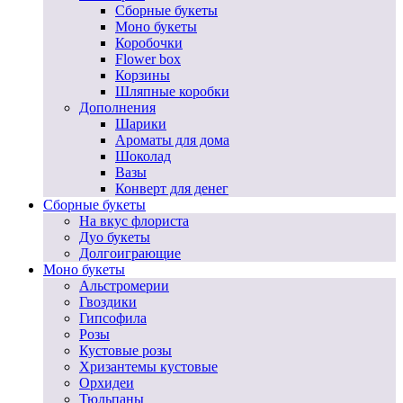
Сборные букеты
Моно букеты
Коробочки
Flower box
Корзины
Шляпные коробки
Дополнения
Шарики
Ароматы для дома
Шоколад
Вазы
Конверт для денег
Сборные букеты
На вкус флориста
Дуо букеты
Долгоиграющие
Моно букеты
Альстромерии
Гвоздики
Гипсофила
Розы
Кустовые розы
Хризантемы кустовые
Орхидеи
Тюльпаны