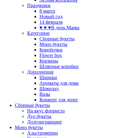
Праздники
8 марта
Новый год
14 февраля
♥ ♥ ♥В день Мамы
Категории
Сборные букеты
Моно букеты
Коробочки
Flower box
Корзины
Шляпные коробки
Дополнения
Шарики
Ароматы для дома
Шоколад
Вазы
Конверт для денег
Сборные букеты
На вкус флориста
Дуо букеты
Долгоиграющие
Моно букеты
Альстромерии