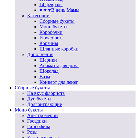
14 февраля
♥ ♥ ♥В день Мамы
Категории
Сборные букеты
Моно букеты
Коробочки
Flower box
Корзины
Шляпные коробки
Дополнения
Шарики
Ароматы для дома
Шоколад
Вазы
Конверт для денег
Сборные букеты
На вкус флориста
Дуо букеты
Долгоиграющие
Моно букеты
Альстромерии
Гвоздики
Гипсофила
Розы
Кустовые розы