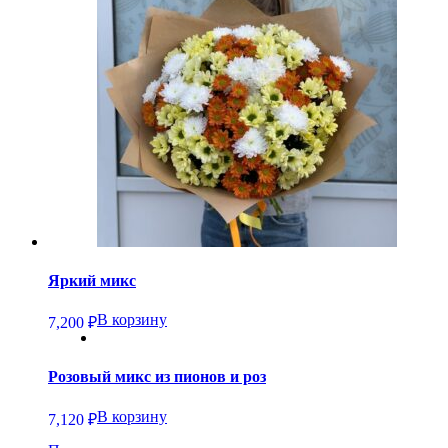
Яркий микс
В корзину
7,200
₽
Розовый микс из пионов и роз
В корзину
7,120
₽