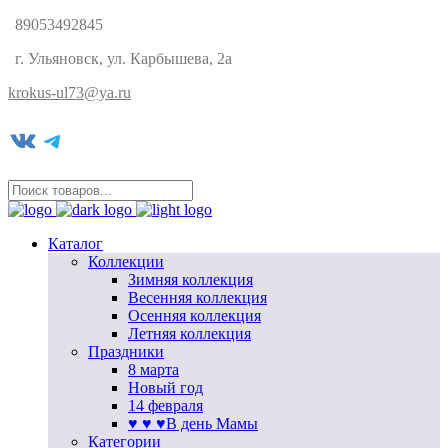
89053492845
г. Ульяновск, ул. Карбышева, 2а
krokus-ul73@ya.ru
VK
Telegram
Каталог
Коллекции
Зимняя коллекция
Весенняя коллекция
Осенняя коллекция
Летняя коллекция
Праздники
8 марта
Новый год
14 февраля
♥ ♥ ♥В день Мамы
Категории