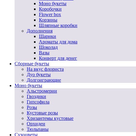
Моно букеты
Коробочки
Flower box
Корзины
Шляпные коробки
Дополнения
Шарики
Ароматы для дома
Шоколад
Вазы
Конверт для денег
Сборные букеты
На вкус флориста
Дуо букеты
Долгоиграющие
Моно букеты
Альстромерии
Гвоздики
Гипсофила
Розы
Кустовые розы
Хризантемы кустовые
Орхидеи
Тюльпаны
Сухоцветы