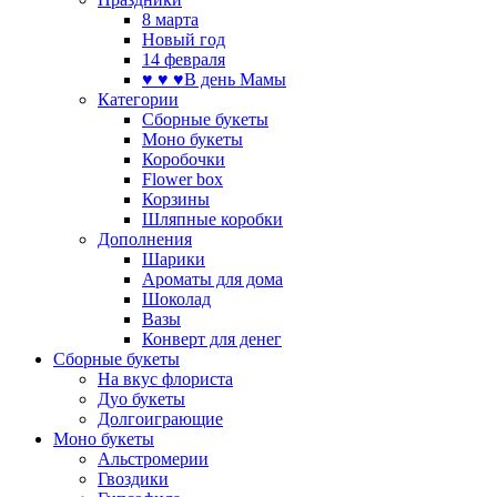
8 марта
Новый год
14 февраля
♥ ♥ ♥В день Мамы
Категории
Сборные букеты
Моно букеты
Коробочки
Flower box
Корзины
Шляпные коробки
Дополнения
Шарики
Ароматы для дома
Шоколад
Вазы
Конверт для денег
Сборные букеты
На вкус флориста
Дуо букеты
Долгоиграющие
Моно букеты
Альстромерии
Гвоздики