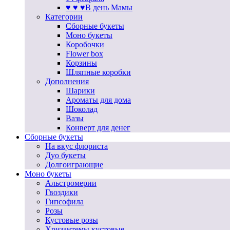
♥ ♥ ♥В день Мамы
Категории
Сборные букеты
Моно букеты
Коробочки
Flower box
Корзины
Шляпные коробки
Дополнения
Шарики
Ароматы для дома
Шоколад
Вазы
Конверт для денег
Сборные букеты
На вкус флориста
Дуо букеты
Долгоиграющие
Моно букеты
Альстромерии
Гвоздики
Гипсофила
Розы
Кустовые розы
Хризантемы кустовые