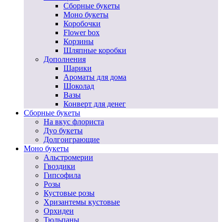
Сборные букеты
Моно букеты
Коробочки
Flower box
Корзины
Шляпные коробки
Дополнения
Шарики
Ароматы для дома
Шоколад
Вазы
Конверт для денег
Сборные букеты
На вкус флориста
Дуо букеты
Долгоиграющие
Моно букеты
Альстромерии
Гвоздики
Гипсофила
Розы
Кустовые розы
Хризантемы кустовые
Орхидеи
Тюльпаны