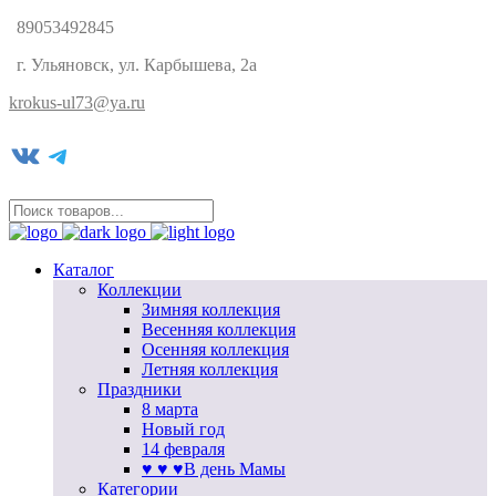
89053492845
г. Ульяновск, ул. Карбышева, 2а
krokus-ul73@ya.ru
VK
Telegram
Каталог
Коллекции
Зимняя коллекция
Весенняя коллекция
Осенняя коллекция
Летняя коллекция
Праздники
8 марта
Новый год
14 февраля
♥ ♥ ♥В день Мамы
Категории