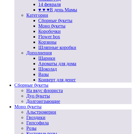
14 февраля
♥ ♥ ♥В день Мамы
Категории
Сборные букеты
Моно букеты
Коробочки
Flower box
Корзины
Шляпные коробки
Дополнения
Шарики
Ароматы для дома
Шоколад
Вазы
Конверт для денег
Сборные букеты
На вкус флориста
Дуо букеты
Долгоиграющие
Моно букеты
Альстромерии
Гвоздики
Гипсофила
Розы
Кустовые розы