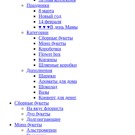
Праздники
8 марта
Новый год
14 февраля
♥ ♥ ♥В день Мамы
Категории
Сборные букеты
Моно букеты
Коробочки
Flower box
Корзины
Шляпные коробки
Дополнения
Шарики
Ароматы для дома
Шоколад
Вазы
Конверт для денег
Сборные букеты
На вкус флориста
Дуо букеты
Долгоиграющие
Моно букеты
Альстромерии