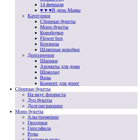
14 февраля
♥ ♥ ♥В день Мамы
Категории
Сборные букеты
Моно букеты
Коробочки
Flower box
Корзины
Шляпные коробки
Дополнения
Шарики
Ароматы для дома
Шоколад
Вазы
Конверт для денег
Сборные букеты
На вкус флориста
Дуо букеты
Долгоиграющие
Моно букеты
Альстромерии
Гвоздики
Гипсофила
Розы
Кустовые розы