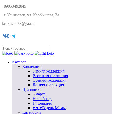
89053492845
г. Ульяновск, ул. Карбышева, 2а
krokus-ul73@ya.ru
VK
Telegram
Каталог
Коллекции
Зимняя коллекция
Весенняя коллекция
Осенняя коллекция
Летняя коллекция
Праздники
8 марта
Новый год
14 февраля
♥ ♥ ♥В день Мамы
Категории