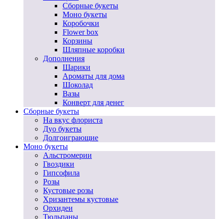
Сборные букеты
Моно букеты
Коробочки
Flower box
Корзины
Шляпные коробки
Дополнения
Шарики
Ароматы для дома
Шоколад
Вазы
Конверт для денег
Сборные букеты
На вкус флориста
Дуо букеты
Долгоиграющие
Моно букеты
Альстромерии
Гвоздики
Гипсофила
Розы
Кустовые розы
Хризантемы кустовые
Орхидеи
Тюльпаны