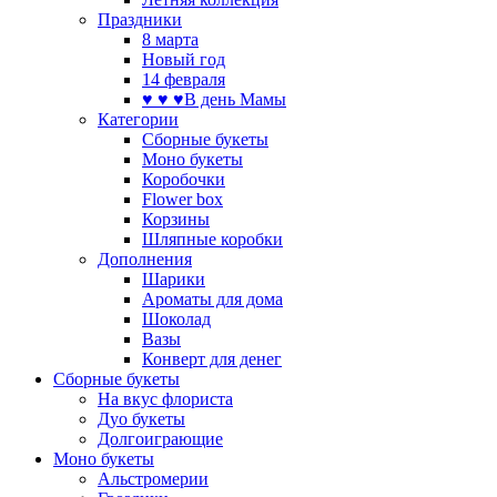
Праздники
8 марта
Новый год
14 февраля
♥ ♥ ♥В день Мамы
Категории
Сборные букеты
Моно букеты
Коробочки
Flower box
Корзины
Шляпные коробки
Дополнения
Шарики
Ароматы для дома
Шоколад
Вазы
Конверт для денег
Сборные букеты
На вкус флориста
Дуо букеты
Долгоиграющие
Моно букеты
Альстромерии