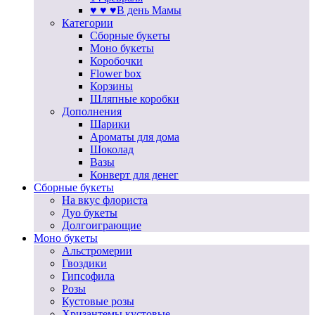
♥ ♥ ♥В день Мамы
Категории
Сборные букеты
Моно букеты
Коробочки
Flower box
Корзины
Шляпные коробки
Дополнения
Шарики
Ароматы для дома
Шоколад
Вазы
Конверт для денег
Сборные букеты
На вкус флориста
Дуо букеты
Долгоиграющие
Моно букеты
Альстромерии
Гвоздики
Гипсофила
Розы
Кустовые розы
Хризантемы кустовые