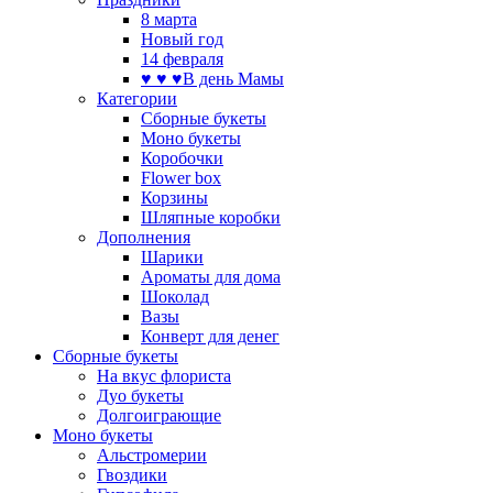
8 марта
Новый год
14 февраля
♥ ♥ ♥В день Мамы
Категории
Сборные букеты
Моно букеты
Коробочки
Flower box
Корзины
Шляпные коробки
Дополнения
Шарики
Ароматы для дома
Шоколад
Вазы
Конверт для денег
Сборные букеты
На вкус флориста
Дуо букеты
Долгоиграющие
Моно букеты
Альстромерии
Гвоздики