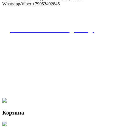
Whatsapp/Viber +79053492845
Дополнения к букету
Корзина