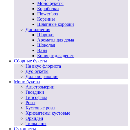
Моно букеты
Коробочки
Flower box
Корзины
Шляпные коробки
Дополнения
Шарики
Ароматы для дома
Шоколад
Вазы
Конверт для денег
Сборные букеты
На вкус флориста
Дуо букеты
Долгоиграющие
Моно букеты
Альстромерии
Гвоздики
Гипсофила
Розы
Кустовые розы
Хризантемы кустовые
Орхидеи
Тюльпаны
Сухоцветы