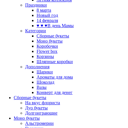
Праздники
8 марта
Новый год
14 февраля
♥ ♥ ♥В день Мамы
Категории
Сборные букеты
Моно букеты
Коробочки
Flower box
Корзины
Шляпные коробки
Дополнения
Шарики
Ароматы для дома
Шоколад
Вазы
Конверт для денег
Сборные букеты
На вкус флориста
Дуо букеты
Долгоиграющие
Моно букеты
Альстромерии