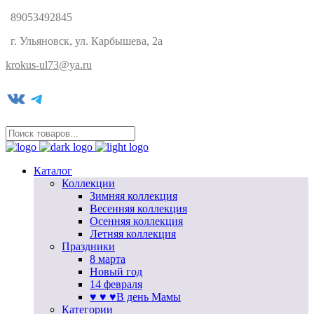
89053492845
г. Ульяновск, ул. Карбышева, 2а
krokus-ul73@ya.ru
VK
Telegram
Каталог
Коллекции
Зимняя коллекция
Весенняя коллекция
Осенняя коллекция
Летняя коллекция
Праздники
8 марта
Новый год
14 февраля
♥ ♥ ♥В день Мамы
Категории