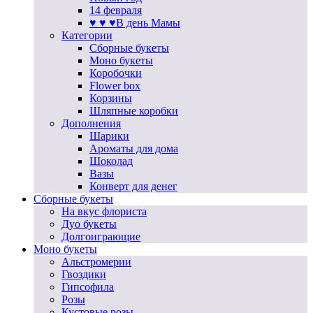
14 февраля
♥ ♥ ♥В день Мамы
Категории
Сборные букеты
Моно букеты
Коробочки
Flower box
Корзины
Шляпные коробки
Дополнения
Шарики
Ароматы для дома
Шоколад
Вазы
Конверт для денег
Сборные букеты
На вкус флориста
Дуо букеты
Долгоиграющие
Моно букеты
Альстромерии
Гвоздики
Гипсофила
Розы
Кустовые розы