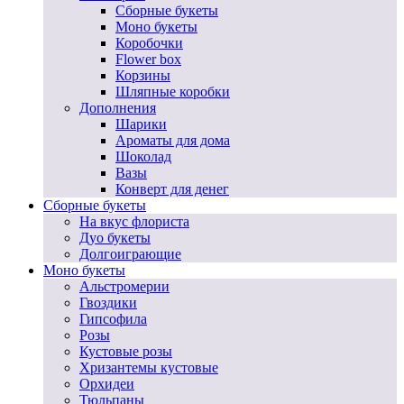
Сборные букеты
Моно букеты
Коробочки
Flower box
Корзины
Шляпные коробки
Дополнения
Шарики
Ароматы для дома
Шоколад
Вазы
Конверт для денег
Сборные букеты
На вкус флориста
Дуо букеты
Долгоиграющие
Моно букеты
Альстромерии
Гвоздики
Гипсофила
Розы
Кустовые розы
Хризантемы кустовые
Орхидеи
Тюльпаны