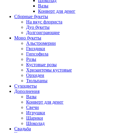
Шоколад
Вазы
Конверт для денег
Сборные букеты
На вкус флориста
Дуо букеты
Долгоиграющие
Моно букеты
Альстромерии
Гвоздики
Гипсофила
Розы
Кустовые розы
Хризантемы кустовые
Орхидеи
Тюльпаны
Сухоцветы
Дополнения
Вазы
Конверт для денег
Свечи
Игрушки
Шарики
Шоколад
Свадьба