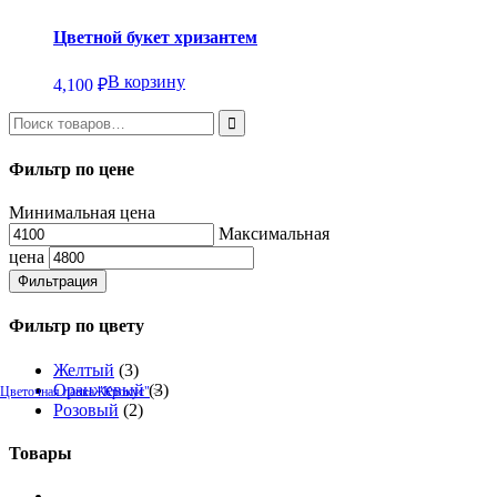
Цветной букет хризантем
В корзину
4,100
₽
Фильтр по цене
Минимальная цена
Максимальная
цена
Фильтрация
Фильтр по цвету
Желтый
(3)
Оранжевый
(3)
Цветочная лавка "Крокус"
>
Розовый
(2)
Товары