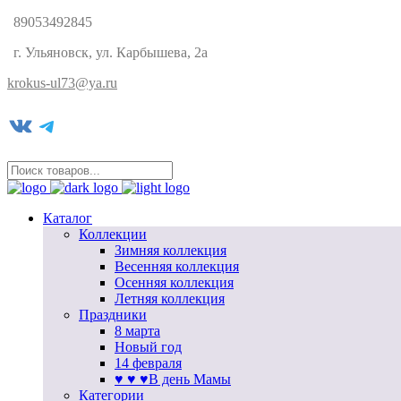
89053492845
г. Ульяновск, ул. Карбышева, 2а
krokus-ul73@ya.ru
VK
Telegram
Каталог
Коллекции
Зимняя коллекция
Весенняя коллекция
Осенняя коллекция
Летняя коллекция
Праздники
8 марта
Новый год
14 февраля
♥ ♥ ♥В день Мамы
Категории