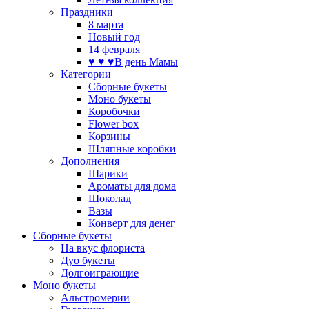
Праздники
8 марта
Новый год
14 февраля
♥ ♥ ♥В день Мамы
Категории
Сборные букеты
Моно букеты
Коробочки
Flower box
Корзины
Шляпные коробки
Дополнения
Шарики
Ароматы для дома
Шоколад
Вазы
Конверт для денег
Сборные букеты
На вкус флориста
Дуо букеты
Долгоиграющие
Моно букеты
Альстромерии