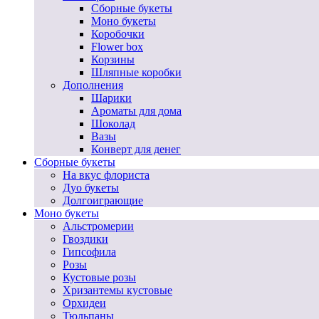
Сборные букеты
Моно букеты
Коробочки
Flower box
Корзины
Шляпные коробки
Дополнения
Шарики
Ароматы для дома
Шоколад
Вазы
Конверт для денег
Сборные букеты
На вкус флориста
Дуо букеты
Долгоиграющие
Моно букеты
Альстромерии
Гвоздики
Гипсофила
Розы
Кустовые розы
Хризантемы кустовые
Орхидеи
Тюльпаны