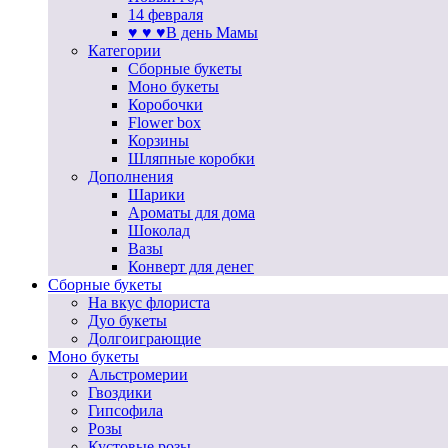
14 февраля
♥ ♥ ♥В день Мамы
Категории
Сборные букеты
Моно букеты
Коробочки
Flower box
Корзины
Шляпные коробки
Дополнения
Шарики
Ароматы для дома
Шоколад
Вазы
Конверт для денег
Сборные букеты
На вкус флориста
Дуо букеты
Долгоиграющие
Моно букеты
Альстромерии
Гвоздики
Гипсофила
Розы
Кустовые розы