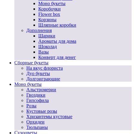
Моно букеты
Коробочки
Flower box
Корзины
Шляпные коробки
Дополнения
Шарики
Ароматы для дома
Шоколад
Вазы
Конверт для денег
Сборные букеты
На вкус флориста
Дуо букеты
Долгоиграющие
Моно букеты
Альстромерии
Гвоздики
Гипсофила
Розы
Кустовые розы
Хризантемы кустовые
Орхидеи
Тюльпаны
Сухоцветы