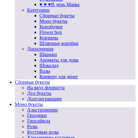
♥ ♥ ♥В день Мамы
Категории
Сборные букеты
Моно букеты
Коробочки
Flower box
Корзины
Шляпные коробки
Дополнения
Шарики
Ароматы для дома
Шоколад
Вазы
Конверт для денег
Сборные букеты
На вкус флориста
Дуо букеты
Долгоиграющие
Моно букеты
Альстромерии
Гвоздики
Гипсофила
Розы
Кустовые розы
Хризантемы кустовые