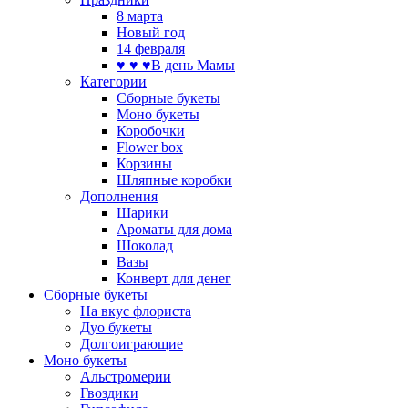
8 марта
Новый год
14 февраля
♥ ♥ ♥В день Мамы
Категории
Сборные букеты
Моно букеты
Коробочки
Flower box
Корзины
Шляпные коробки
Дополнения
Шарики
Ароматы для дома
Шоколад
Вазы
Конверт для денег
Сборные букеты
На вкус флориста
Дуо букеты
Долгоиграющие
Моно букеты
Альстромерии
Гвоздики