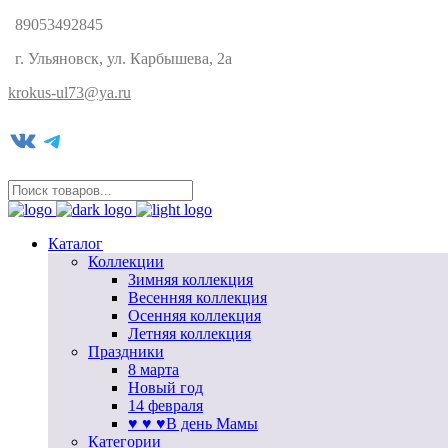
89053492845
г. Ульяновск, ул. Карбышева, 2а
krokus-ul73@ya.ru
VK
Telegram
Каталог
Коллекции
Зимняя коллекция
Весенняя коллекция
Осенняя коллекция
Летняя коллекция
Праздники
8 марта
Новый год
14 февраля
♥ ♥ ♥В день Мамы
Категории