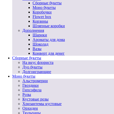
Сборные букеты
Моно букеты
Коробочки
Flower box
Корзины
Шляпные коробки
Дополнения
Шарики
Ароматы для дома
Шоколад
Вазы
Конверт для денег
Сборные букеты
На вкус флориста
Дуо букеты
Долгоиграющие
Моно букеты
Альстромерии
Гвоздики
Гипсофила
Розы
Кустовые розы
Хризантемы кустовые
Орхидеи
Тюльпаны