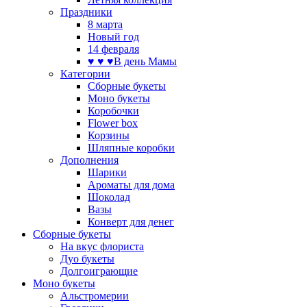
Праздники
8 марта
Новый год
14 февраля
♥ ♥ ♥В день Мамы
Категории
Сборные букеты
Моно букеты
Коробочки
Flower box
Корзины
Шляпные коробки
Дополнения
Шарики
Ароматы для дома
Шоколад
Вазы
Конверт для денег
Сборные букеты
На вкус флориста
Дуо букеты
Долгоиграющие
Моно букеты
Альстромерии