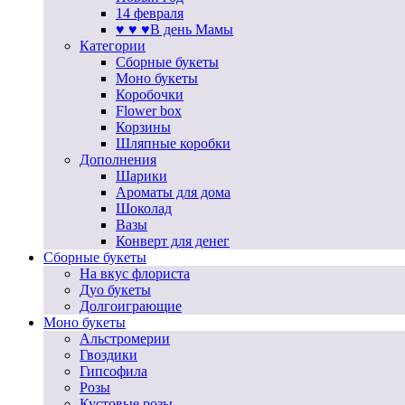
14 февраля
♥ ♥ ♥В день Мамы
Категории
Сборные букеты
Моно букеты
Коробочки
Flower box
Корзины
Шляпные коробки
Дополнения
Шарики
Ароматы для дома
Шоколад
Вазы
Конверт для денег
Сборные букеты
На вкус флориста
Дуо букеты
Долгоиграющие
Моно букеты
Альстромерии
Гвоздики
Гипсофила
Розы
Кустовые розы