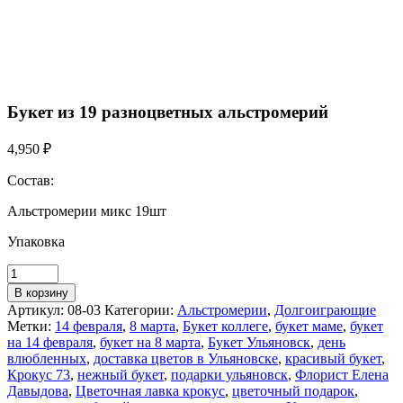
Букет из 19 разноцветных альстромерий
4,950
₽
Состав:
Альстромерии микс 19шт
Упаковка
В корзину
Артикул:
08-03
Категории:
Альстромерии
,
Долгоиграющие
Метки:
14 февраля
,
8 марта
,
Букет коллеге
,
букет маме
,
букет
на 14 февраля
,
букет на 8 марта
,
Букет Ульяновск
,
день
влюбленных
,
доставка цветов в Ульяновске
,
красивый букет
,
Крокус 73
,
нежный букет
,
подарки ульяновск
,
Флорист Елена
Давыдова
,
Цветочная лавка крокус
,
цветочный подарок
,