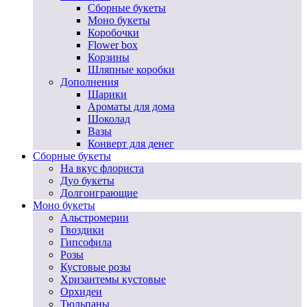
Сборные букеты
Моно букеты
Коробочки
Flower box
Корзины
Шляпные коробки
Дополнения
Шарики
Ароматы для дома
Шоколад
Вазы
Конверт для денег
Сборные букеты
На вкус флориста
Дуо букеты
Долгоиграющие
Моно букеты
Альстромерии
Гвоздики
Гипсофила
Розы
Кустовые розы
Хризантемы кустовые
Орхидеи
Тюльпаны