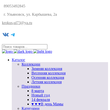
89053492845
г. Ульяновск, ул. Карбышева, 2а
krokus-ul73@ya.ru
VK
Telegram
Каталог
Коллекции
Зимняя коллекция
Весенняя коллекция
Осенняя коллекция
Летняя коллекция
Праздники
8 марта
Новый год
14 февраля
♥ ♥ ♥В день Мамы
Категории