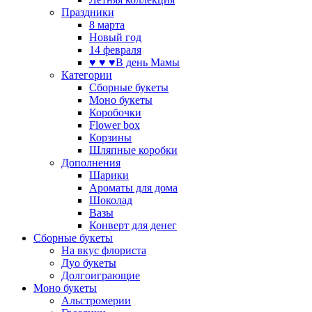
Праздники
8 марта
Новый год
14 февраля
♥ ♥ ♥В день Мамы
Категории
Сборные букеты
Моно букеты
Коробочки
Flower box
Корзины
Шляпные коробки
Дополнения
Шарики
Ароматы для дома
Шоколад
Вазы
Конверт для денег
Сборные букеты
На вкус флориста
Дуо букеты
Долгоиграющие
Моно букеты
Альстромерии