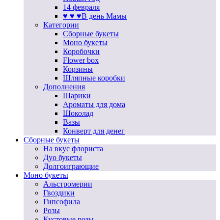
14 февраля
♥ ♥ ♥В день Мамы
Категории
Сборные букеты
Моно букеты
Коробочки
Flower box
Корзины
Шляпные коробки
Дополнения
Шарики
Ароматы для дома
Шоколад
Вазы
Конверт для денег
Сборные букеты
На вкус флориста
Дуо букеты
Долгоиграющие
Моно букеты
Альстромерии
Гвоздики
Гипсофила
Розы
Кустовые розы