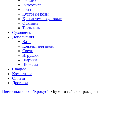
Гвоздики
Гипсофила
Розы
Кустовые розы
Хризантемы кустовые
Орхидеи
Тюльпаны
Сухоцветы
Дополнения
Вазы
Конверт для денег
Свечи
Игрушки
Шарики
Шоколад
Свадьба
Комнатные
Оплата
Доставка
Цветочная лавка "Крокус"
>
Букет из 21 альстромерии