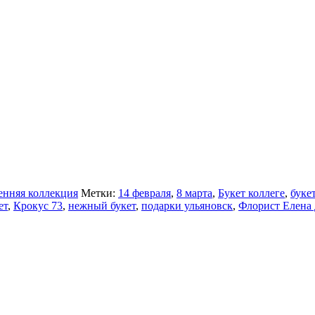
енняя коллекция
Метки:
14 февраля
,
8 марта
,
Букет коллеге
,
буке
ет
,
Крокус 73
,
нежный букет
,
подарки ульяновск
,
Флорист Елена