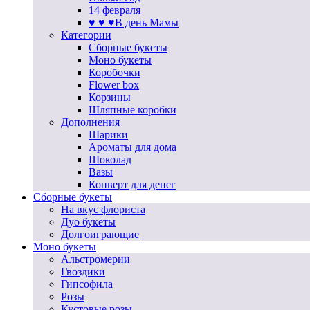
14 февраля
♥ ♥ ♥В день Мамы
Категории
Сборные букеты
Моно букеты
Коробочки
Flower box
Корзины
Шляпные коробки
Дополнения
Шарики
Ароматы для дома
Шоколад
Вазы
Конверт для денег
Сборные букеты
На вкус флориста
Дуо букеты
Долгоиграющие
Моно букеты
Альстромерии
Гвоздики
Гипсофила
Розы
Кустовые розы