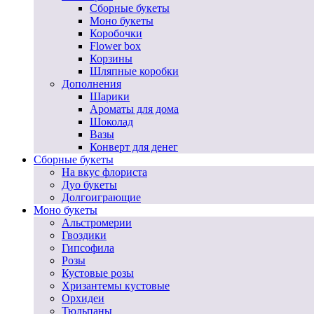
Сборные букеты
Моно букеты
Коробочки
Flower box
Корзины
Шляпные коробки
Дополнения
Шарики
Ароматы для дома
Шоколад
Вазы
Конверт для денег
Сборные букеты
На вкус флориста
Дуо букеты
Долгоиграющие
Моно букеты
Альстромерии
Гвоздики
Гипсофила
Розы
Кустовые розы
Хризантемы кустовые
Орхидеи
Тюльпаны