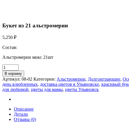
Букет из 21 альстромерии
5,250
₽
Состав:
Альстромерии микс 21шт
В корзину
Артикул:
08-02
Категории:
Альстромерии
,
Долгоиграющие
,
Ос
день влюбленных
,
доставка цветов в Ульяновске
,
красивый бук
для любимой
,
цветы для мамы
,
цветы Ульяновск
Описание
Детали
Отзывы (0)