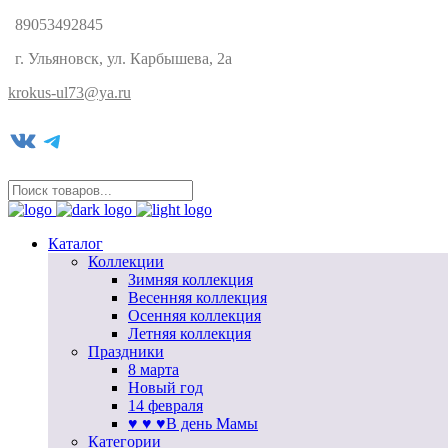
89053492845
г. Ульяновск, ул. Карбышева, 2а
krokus-ul73@ya.ru
VK
Telegram
Каталог
Коллекции
Зимняя коллекция
Весенняя коллекция
Осенняя коллекция
Летняя коллекция
Праздники
8 марта
Новый год
14 февраля
♥ ♥ ♥В день Мамы
Категории