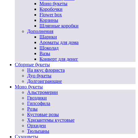
Моно букеты
Коробочки
Flower box
Корзины
Шляпные коробки
Дополнения
Шарики
Ароматы для дома
Шоколад
Вазы
Конверт для денег
Сборные букеты
На вкус флориста
Дуо букеты
Долгоиграющие
Моно букеты
Альстромерии
Гвоздики
Гипсофила
Розы
Кустовые розы
Хризантемы кустовые
Орхидеи
Тюльпаны
Сухоцветы