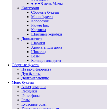
♥ ♥ ♥В день Мамы
Категории
Сборные букеты
Моно букеты
Коробочки
Flower box
Корзины
Шляпные коробки
Дополнения
Шарики
Ароматы для дома
Шоколад
Вазы
Конверт для денег
Сборные букеты
На вкус флориста
Дуо букеты
Долгоиграющие
Моно букеты
Альстромерии
Гвоздики
Гипсофила
Розы
Кустовые розы
Хризантемы кустовые