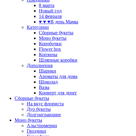
8 марта
Новый год
14 февраля
♥ ♥ ♥В день Мамы
Категории
Сборные букеты
Моно букеты
Коробочки
Flower box
Корзины
Шляпные коробки
Дополнения
Шарики
Ароматы для дома
Шоколад
Вазы
Конверт для денег
Сборные букеты
На вкус флориста
Дуо букеты
Долгоиграющие
Моно букеты
Альстромерии
Гвоздики