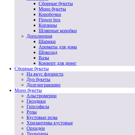
Сборные букеты
Моно букеты
Коробочки
Flower box
Корзины
Шляпные коробки
Дополнения
Шарики
Ароматы для дома
Шоколад
Вазы
Конверт для денег
Сборные букеты
На вкус флориста
Дуо букеты
Долгоиграющие
Моно букеты
Альстромерии
Гвоздики
Гипсофила
Розы
Кустовые розы
Хризантемы кустовые
Орхидеи
Тюльпаны