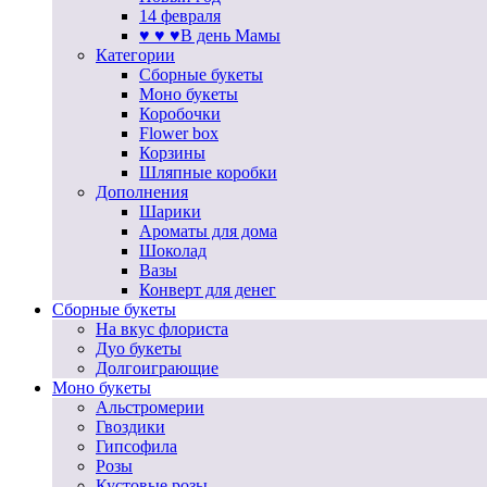
14 февраля
♥ ♥ ♥В день Мамы
Категории
Сборные букеты
Моно букеты
Коробочки
Flower box
Корзины
Шляпные коробки
Дополнения
Шарики
Ароматы для дома
Шоколад
Вазы
Конверт для денег
Сборные букеты
На вкус флориста
Дуо букеты
Долгоиграющие
Моно букеты
Альстромерии
Гвоздики
Гипсофила
Розы
Кустовые розы