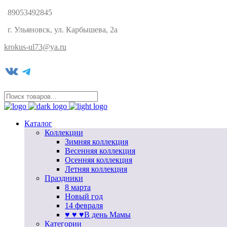
89053492845
г. Ульяновск, ул. Карбышева, 2а
krokus-ul73@ya.ru
VK
Telegram
Каталог
Коллекции
Зимняя коллекция
Весенняя коллекция
Осенняя коллекция
Летняя коллекция
Праздники
8 марта
Новый год
14 февраля
♥ ♥ ♥В день Мамы
Категории