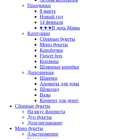
Праздники
8 марта
Новый год
14 февраля
♥ ♥ ♥В день Мамы
Категории
Сборные букеты
Моно букеты
Коробочки
Flower box
Корзины
Шляпные коробки
Дополнения
Шарики
Ароматы для дома
Шоколад
Вазы
Конверт для денег
Сборные букеты
На вкус флориста
Дуо букеты
Долгоиграющие
Моно букеты
Альстромерии