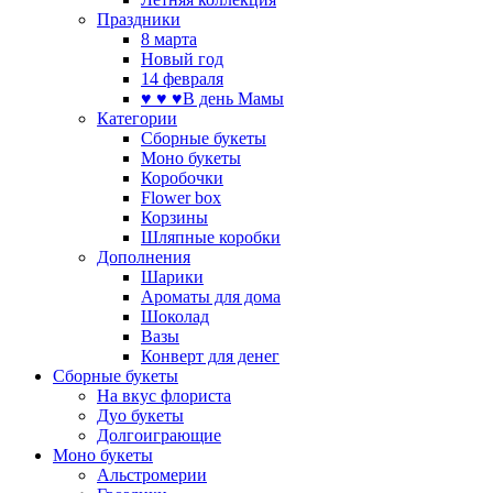
Праздники
8 марта
Новый год
14 февраля
♥ ♥ ♥В день Мамы
Категории
Сборные букеты
Моно букеты
Коробочки
Flower box
Корзины
Шляпные коробки
Дополнения
Шарики
Ароматы для дома
Шоколад
Вазы
Конверт для денег
Сборные букеты
На вкус флориста
Дуо букеты
Долгоиграющие
Моно букеты
Альстромерии