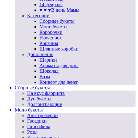
14 февраля
♥ ♥ ♥В день Мамы
Категории
Сборные букеты
Моно букеты
Коробочки
Flower box
Корзины
Шляпные коробки
Дополнения
Шарики
Ароматы для дома
Шоколад
Вазы
Конверт для денег
Сборные букеты
На вкус флориста
Дуо букеты
Долгоиграющие
Моно букеты
Альстромерии
Гвоздики
Гипсофила
Розы
Кустовые розы