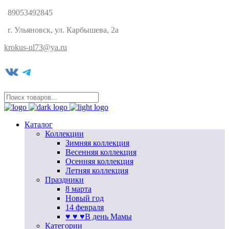
89053492845
г. Ульяновск, ул. Карбышева, 2а
krokus-ul73@ya.ru
VK
Telegram
Каталог
Коллекции
Зимняя коллекция
Весенняя коллекция
Осенняя коллекция
Летняя коллекция
Праздники
8 марта
Новый год
14 февраля
♥ ♥ ♥В день Мамы
Категории