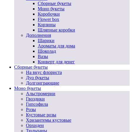
Сборные букеты
Моно букеты
Коробочки
Flower box
Корзины
Шляпные коробки
Дополнения
Шарики
Ароматы для дома
Шоколад
Вазы
Конверт для денег
Сборные букеты
На вкус флориста
Дуо букеты
Долгоиграющие
Моно букеты
Альстромерии
Гвоздики
Гипсофила
Розы
Кустовые розы
Хризантемы кустовые
Орхидеи
Тюльпаны