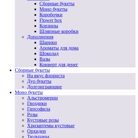
Сборные букеты
Моно букеты
Коробочки
Flower box
Корзины
Шляпные коробки
Дополнения
Шарики
Ароматы для дома
Шоколад
Вазы
Конверт для денег
Сборные букеты
На вкус флориста
Дуо букеты
Долгоиграющие
Моно букеты
Альстромерии
Гвоздики
Гипсофила
Розы
Кустовые розы
Хризантемы кустовые
Орхидеи
Тюльпаны