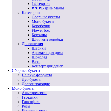
14 февраля
♥ ♥ ♥В день Мамы
Категории
Сборные букеты
Моно букеты
Коробочки
Flower box
Корзины
Шляпные коробки
Дополнения
Шарики
Ароматы для дома
Шоколад
Вазы
Конверт для денег
Сборные букеты
На вкус флориста
Дуо букеты
Долгоиграющие
Моно букеты
Альстромерии
Гвоздики
Гипсофила
Розы
Кустовые розы