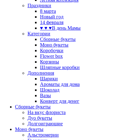
Праздники
8 марта
Новый год
14 февраля
♥ ♥ ♥В день Мамы
Категории
Сборные букеты
Моно букеты
Коробочки
Flower box
Корзины
Шляпные коробки
Дополнения
Шарики
Ароматы для дома
Шоколад
Вазы
Конверт для денег
Сборные букеты
На вкус флориста
Дуо букеты
Долгоиграющие
Моно букеты
Альстромерии