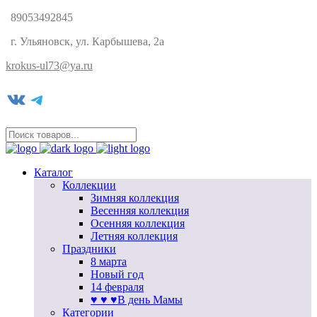
89053492845
г. Ульяновск, ул. Карбышева, 2а
krokus-ul73@ya.ru
VK
Telegram
Каталог
Коллекции
Зимняя коллекция
Весенняя коллекция
Осенняя коллекция
Летняя коллекция
Праздники
8 марта
Новый год
14 февраля
♥ ♥ ♥В день Мамы
Категории