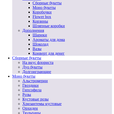
Сборные букеты
Моно букеты
Коробочки
Flower box
Корзины
Шляпные коробки
Дополнения
Шарики
Ароматы для дома
Шоколад
Вазы
Конверт для денег
Сборные букеты
На вкус флориста
Дуо букеты
Долгоиграющие
Моно букеты
Альстромерии
Гвоздики
Гипсофила
Розы
Кустовые розы
Хризантемы кустовые
Орхидеи
Тюльпаны