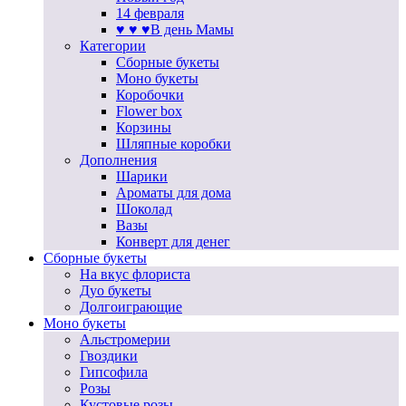
14 февраля
♥ ♥ ♥В день Мамы
Категории
Сборные букеты
Моно букеты
Коробочки
Flower box
Корзины
Шляпные коробки
Дополнения
Шарики
Ароматы для дома
Шоколад
Вазы
Конверт для денег
Сборные букеты
На вкус флориста
Дуо букеты
Долгоиграющие
Моно букеты
Альстромерии
Гвоздики
Гипсофила
Розы
Кустовые розы