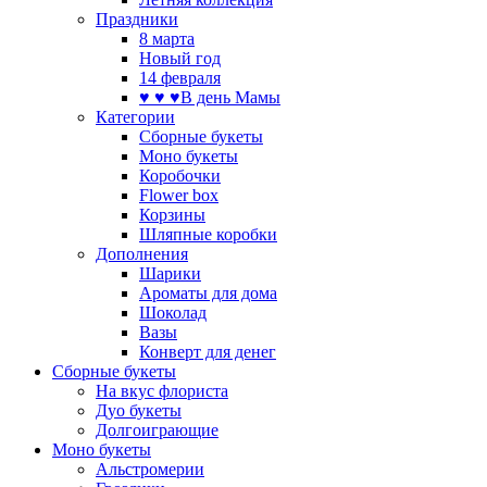
Праздники
8 марта
Новый год
14 февраля
♥ ♥ ♥В день Мамы
Категории
Сборные букеты
Моно букеты
Коробочки
Flower box
Корзины
Шляпные коробки
Дополнения
Шарики
Ароматы для дома
Шоколад
Вазы
Конверт для денег
Сборные букеты
На вкус флориста
Дуо букеты
Долгоиграющие
Моно букеты
Альстромерии