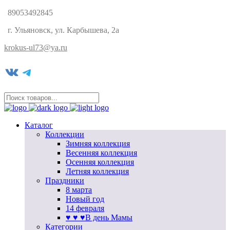
89053492845
г. Ульяновск, ул. Карбышева, 2а
krokus-ul73@ya.ru
VK
Telegram
Каталог
Коллекции
Зимняя коллекция
Весенняя коллекция
Осенняя коллекция
Летняя коллекция
Праздники
8 марта
Новый год
14 февраля
♥ ♥ ♥В день Мамы
Категории