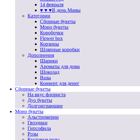
14 февраля
♥ ♥ ♥В день Мамы
Категории
Сборные букеты
Моно букеты
Коробочки
Flower box
Корзины
Шляпные коробки
Дополнения
Шарики
Ароматы для дома
Шоколад
Вазы
Конверт для денег
Сборные букеты
На вкус флориста
Дуо букеты
Долгоиграющие
Моно букеты
Альстромерии
Гвоздики
Гипсофила
Розы
Кустовые розы