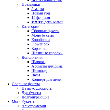
Праздники
8 марта
Новый год
14 февраля
♥ ♥ ♥В день Мамы
Категории
Сборные букеты
Моно букеты
Коробочки
Flower box
Корзины
Шляпные коробки
Дополнения
Шарики
Ароматы для дома
Шоколад
Вазы
Конверт для денег
Сборные букеты
На вкус флориста
Дуо букеты
Долгоиграющие
Моно букеты
Альстромерии