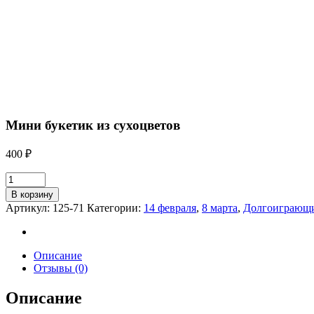
Мини букетик из сухоцветов
400
₽
В корзину
Артикул:
125-71
Категории:
14 февраля
,
8 марта
,
Долгоиграющ
Описание
Отзывы (0)
Описание