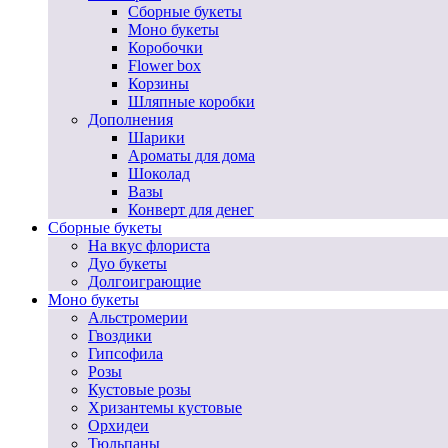
Сборные букеты
Моно букеты
Коробочки
Flower box
Корзины
Шляпные коробки
Дополнения
Шарики
Ароматы для дома
Шоколад
Вазы
Конверт для денег
Сборные букеты
На вкус флориста
Дуо букеты
Долгоиграющие
Моно букеты
Альстромерии
Гвоздики
Гипсофила
Розы
Кустовые розы
Хризантемы кустовые
Орхидеи
Тюльпаны