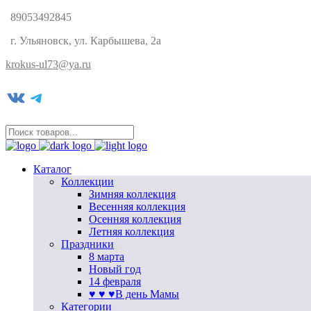
89053492845
г. Ульяновск, ул. Карбышева, 2а
krokus-ul73@ya.ru
VK
Telegram
Каталог
Коллекции
Зимняя коллекция
Весенняя коллекция
Осенняя коллекция
Летняя коллекция
Праздники
8 марта
Новый год
14 февраля
♥ ♥ ♥В день Мамы
Категории