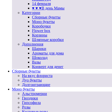
14 февраля
♥ ♥ ♥В день Мамы
Категории
Сборные букеты
Моно букеты
Коробочки
Flower box
Корзины
Шляпные коробки
Дополнения
Шарики
Ароматы для дома
Шоколад
Вазы
Конверт для денег
Сборные букеты
На вкус флориста
Дуо букеты
Долгоиграющие
Моно букеты
Альстромерии
Гвоздики
Гипсофила
Розы
Кустовые розы