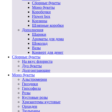
Сборные букеты
Моно букеты
Коробочки
Flower box
Корзины
Шляпные коробки
Дополнения
Шарики
Ароматы для дома
Шоколад
Вазы
Конверт для денег
Сборные букеты
На вкус флориста
Дуо букеты
Долгоиграющие
Моно букеты
Альстромерии
Гвоздики
Гипсофила
Розы
Кустовые розы
Хризантемы кустовые
Орхидеи
Тюльпаны