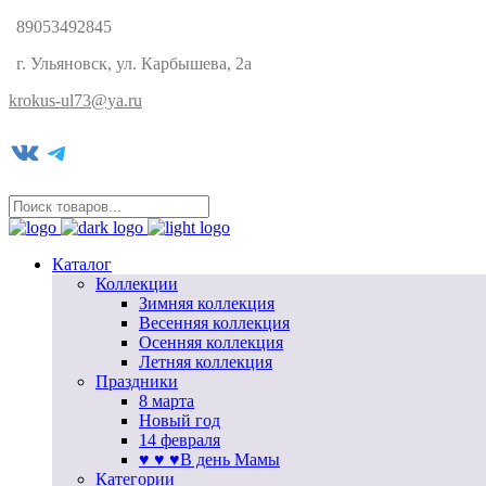
89053492845
г. Ульяновск, ул. Карбышева, 2а
krokus-ul73@ya.ru
VK
Telegram
Каталог
Коллекции
Зимняя коллекция
Весенняя коллекция
Осенняя коллекция
Летняя коллекция
Праздники
8 марта
Новый год
14 февраля
♥ ♥ ♥В день Мамы
Категории