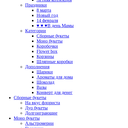
Праздники
8 марта
Новый год
14 февраля
♥ ♥ ♥В день Мамы
Категории
Сборные букеты
Моно букеты
Коробочки
Flower box
Корзины
Шляпные коробки
Дополнения
Шарики
Ароматы для дома
Шоколад
Вазы
Конверт для денег
Сборные букеты
На вкус флориста
Дуо букеты
Долгоиграющие
Моно букеты
Альстромерии