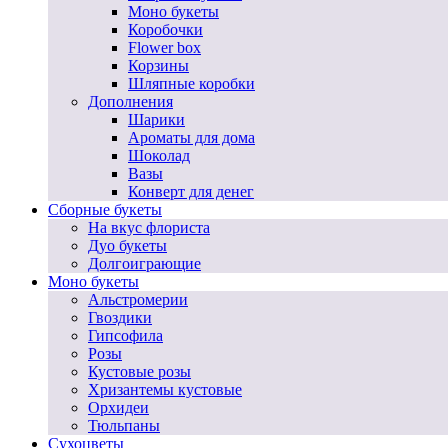
Моно букеты
Коробочки
Flower box
Корзины
Шляпные коробки
Дополнения
Шарики
Ароматы для дома
Шоколад
Вазы
Конверт для денег
Сборные букеты
На вкус флориста
Дуо букеты
Долгоиграющие
Моно букеты
Альстромерии
Гвоздики
Гипсофила
Розы
Кустовые розы
Хризантемы кустовые
Орхидеи
Тюльпаны
Сухоцветы