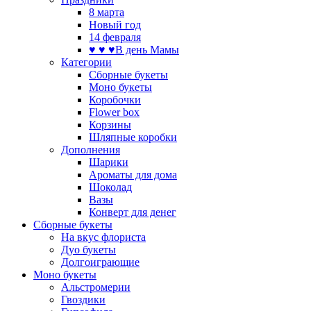
8 марта
Новый год
14 февраля
♥ ♥ ♥В день Мамы
Категории
Сборные букеты
Моно букеты
Коробочки
Flower box
Корзины
Шляпные коробки
Дополнения
Шарики
Ароматы для дома
Шоколад
Вазы
Конверт для денег
Сборные букеты
На вкус флориста
Дуо букеты
Долгоиграющие
Моно букеты
Альстромерии
Гвоздики