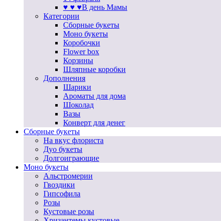
♥ ♥ ♥В день Мамы
Категории
Сборные букеты
Моно букеты
Коробочки
Flower box
Корзины
Шляпные коробки
Дополнения
Шарики
Ароматы для дома
Шоколад
Вазы
Конверт для денег
Сборные букеты
На вкус флориста
Дуо букеты
Долгоиграющие
Моно букеты
Альстромерии
Гвоздики
Гипсофила
Розы
Кустовые розы
Хризантемы кустовые