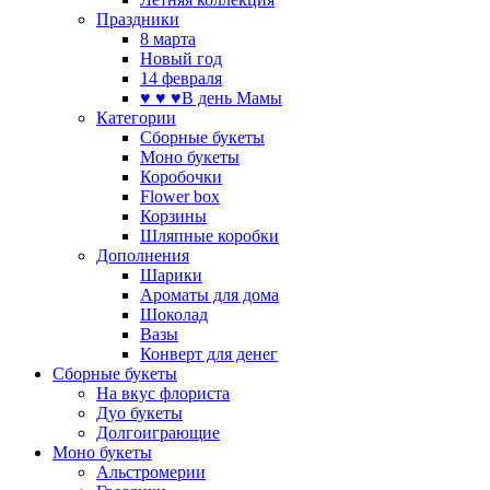
Праздники
8 марта
Новый год
14 февраля
♥ ♥ ♥В день Мамы
Категории
Сборные букеты
Моно букеты
Коробочки
Flower box
Корзины
Шляпные коробки
Дополнения
Шарики
Ароматы для дома
Шоколад
Вазы
Конверт для денег
Сборные букеты
На вкус флориста
Дуо букеты
Долгоиграющие
Моно букеты
Альстромерии