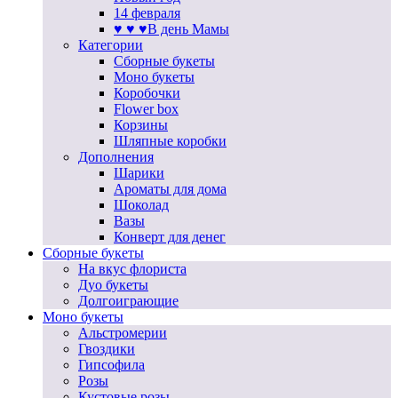
14 февраля
♥ ♥ ♥В день Мамы
Категории
Сборные букеты
Моно букеты
Коробочки
Flower box
Корзины
Шляпные коробки
Дополнения
Шарики
Ароматы для дома
Шоколад
Вазы
Конверт для денег
Сборные букеты
На вкус флориста
Дуо букеты
Долгоиграющие
Моно букеты
Альстромерии
Гвоздики
Гипсофила
Розы
Кустовые розы