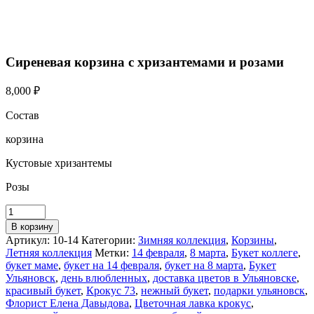
Сиреневая корзина с хризантемами и розами
8,000
₽
Состав
корзина
Кустовые хризантемы
Розы
В корзину
Артикул:
10-14
Категории:
Зимняя коллекция
,
Корзины
,
Летняя коллекция
Метки:
14 февраля
,
8 марта
,
Букет коллеге
,
букет маме
,
букет на 14 февраля
,
букет на 8 марта
,
Букет
Ульяновск
,
день влюбленных
,
доставка цветов в Ульяновске
,
красивый букет
,
Крокус 73
,
нежный букет
,
подарки ульяновск
,
Флорист Елена Давыдова
,
Цветочная лавка крокус
,