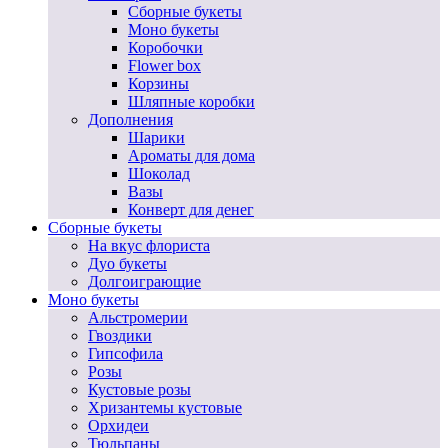
Сборные букеты
Моно букеты
Коробочки
Flower box
Корзины
Шляпные коробки
Дополнения
Шарики
Ароматы для дома
Шоколад
Вазы
Конверт для денег
Сборные букеты
На вкус флориста
Дуо букеты
Долгоиграющие
Моно букеты
Альстромерии
Гвоздики
Гипсофила
Розы
Кустовые розы
Хризантемы кустовые
Орхидеи
Тюльпаны