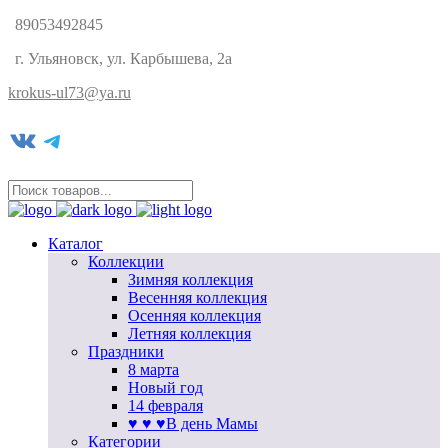
89053492845
г. Ульяновск, ул. Карбышева, 2а
krokus-ul73@ya.ru
VK
Telegram
Каталог
Коллекции
Зимняя коллекция
Весенняя коллекция
Осенняя коллекция
Летняя коллекция
Праздники
8 марта
Новый год
14 февраля
♥ ♥ ♥В день Мамы
Категории