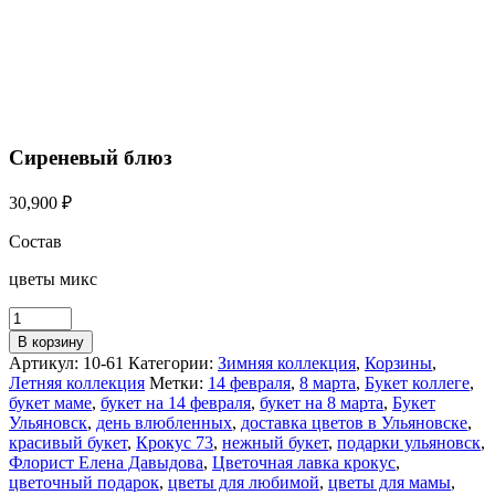
Сиреневый блюз
30,900
₽
Состав
цветы микс
В корзину
Артикул:
10-61
Категории:
Зимняя коллекция
,
Корзины
,
Летняя коллекция
Метки:
14 февраля
,
8 марта
,
Букет коллеге
,
букет маме
,
букет на 14 февраля
,
букет на 8 марта
,
Букет
Ульяновск
,
день влюбленных
,
доставка цветов в Ульяновске
,
красивый букет
,
Крокус 73
,
нежный букет
,
подарки ульяновск
,
Флорист Елена Давыдова
,
Цветочная лавка крокус
,
цветочный подарок
,
цветы для любимой
,
цветы для мамы
,