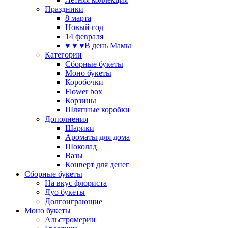
Праздники
8 марта
Новый год
14 февраля
♥ ♥ ♥В день Мамы
Категории
Сборные букеты
Моно букеты
Коробочки
Flower box
Корзины
Шляпные коробки
Дополнения
Шарики
Ароматы для дома
Шоколад
Вазы
Конверт для денег
Сборные букеты
На вкус флориста
Дуо букеты
Долгоиграющие
Моно букеты
Альстромерии