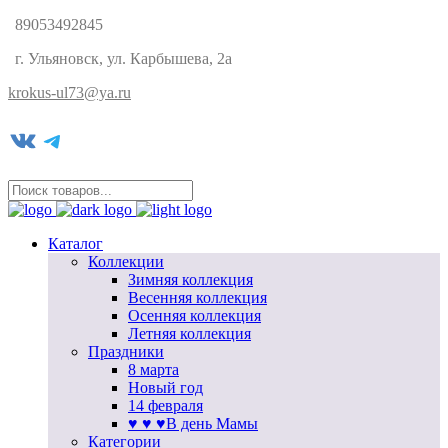
89053492845
г. Ульяновск, ул. Карбышева, 2а
krokus-ul73@ya.ru
VK
Telegram
Каталог
Коллекции
Зимняя коллекция
Весенняя коллекция
Осенняя коллекция
Летняя коллекция
Праздники
8 марта
Новый год
14 февраля
♥ ♥ ♥В день Мамы
Категории