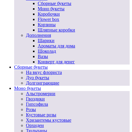
Сборные букеты
Моно букеты
Коробочки
Flower box
Корзины
Шляпные коробки
Дополнения
Шарики
Ароматы для дома
Шоколад
Вазы
Конверт для денег
Сборные букеты
На вкус флориста
Дуо букеты
Долгоиграющие
Моно букеты
Альстромерии
Гвоздики
Гипсофила
Розы
Кустовые розы
Хризантемы кустовые
Орхидеи
Тюльпаны