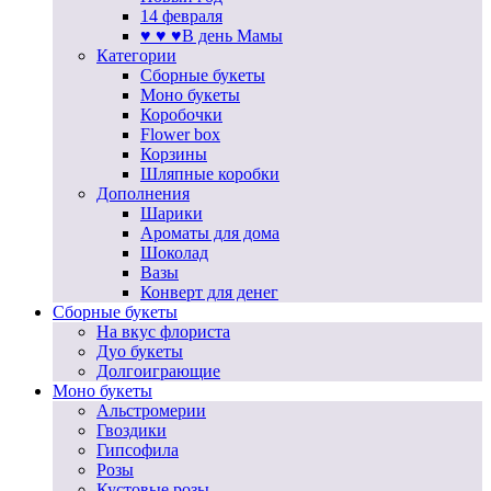
14 февраля
♥ ♥ ♥В день Мамы
Категории
Сборные букеты
Моно букеты
Коробочки
Flower box
Корзины
Шляпные коробки
Дополнения
Шарики
Ароматы для дома
Шоколад
Вазы
Конверт для денег
Сборные букеты
На вкус флориста
Дуо букеты
Долгоиграющие
Моно букеты
Альстромерии
Гвоздики
Гипсофила
Розы
Кустовые розы