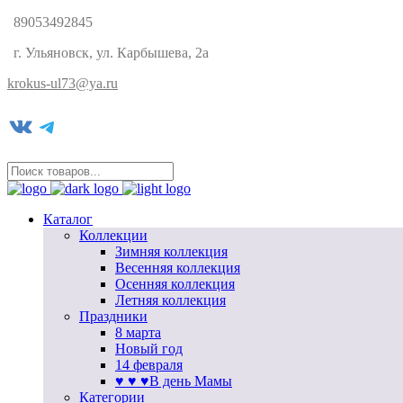
89053492845
г. Ульяновск, ул. Карбышева, 2а
krokus-ul73@ya.ru
VK
Telegram
Каталог
Коллекции
Зимняя коллекция
Весенняя коллекция
Осенняя коллекция
Летняя коллекция
Праздники
8 марта
Новый год
14 февраля
♥ ♥ ♥В день Мамы
Категории