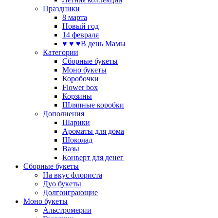
Праздники
8 марта
Новый год
14 февраля
♥ ♥ ♥В день Мамы
Категории
Сборные букеты
Моно букеты
Коробочки
Flower box
Корзины
Шляпные коробки
Дополнения
Шарики
Ароматы для дома
Шоколад
Вазы
Конверт для денег
Сборные букеты
На вкус флориста
Дуо букеты
Долгоиграющие
Моно букеты
Альстромерии