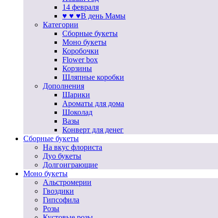
14 февраля
♥ ♥ ♥В день Мамы
Категории
Сборные букеты
Моно букеты
Коробочки
Flower box
Корзины
Шляпные коробки
Дополнения
Шарики
Ароматы для дома
Шоколад
Вазы
Конверт для денег
Сборные букеты
На вкус флориста
Дуо букеты
Долгоиграющие
Моно букеты
Альстромерии
Гвоздики
Гипсофила
Розы
Кустовые розы