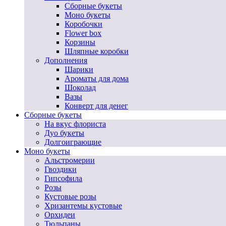
Сборные букеты
Моно букеты
Коробочки
Flower box
Корзины
Шляпные коробки
Дополнения
Шарики
Ароматы для дома
Шоколад
Вазы
Конверт для денег
Сборные букеты
На вкус флориста
Дуо букеты
Долгоиграющие
Моно букеты
Альстромерии
Гвоздики
Гипсофила
Розы
Кустовые розы
Хризантемы кустовые
Орхидеи
Тюльпаны