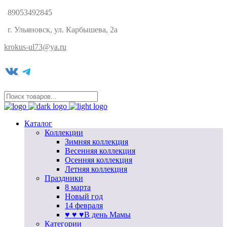
89053492845
г. Ульяновск, ул. Карбышева, 2а
krokus-ul73@ya.ru
VK
Telegram
Каталог
Коллекции
Зимняя коллекция
Весенняя коллекция
Осенняя коллекция
Летняя коллекция
Праздники
8 марта
Новый год
14 февраля
♥ ♥ ♥В день Мамы
Категории