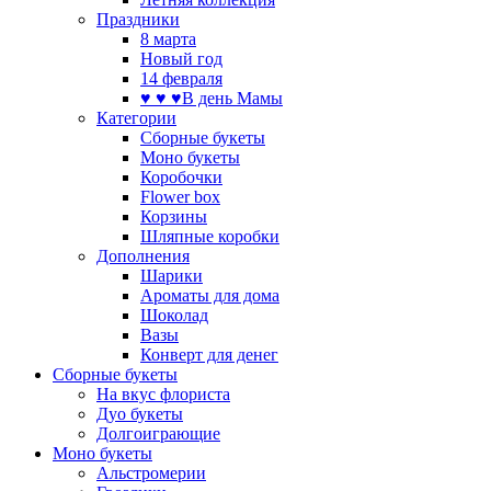
Праздники
8 марта
Новый год
14 февраля
♥ ♥ ♥В день Мамы
Категории
Сборные букеты
Моно букеты
Коробочки
Flower box
Корзины
Шляпные коробки
Дополнения
Шарики
Ароматы для дома
Шоколад
Вазы
Конверт для денег
Сборные букеты
На вкус флориста
Дуо букеты
Долгоиграющие
Моно букеты
Альстромерии