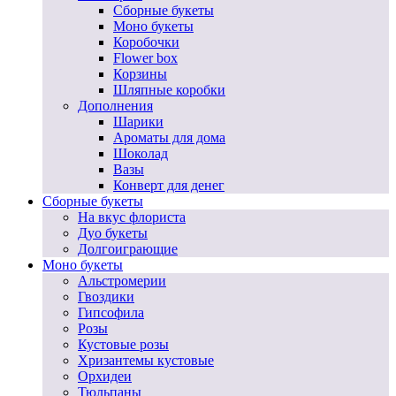
Сборные букеты
Моно букеты
Коробочки
Flower box
Корзины
Шляпные коробки
Дополнения
Шарики
Ароматы для дома
Шоколад
Вазы
Конверт для денег
Сборные букеты
На вкус флориста
Дуо букеты
Долгоиграющие
Моно букеты
Альстромерии
Гвоздики
Гипсофила
Розы
Кустовые розы
Хризантемы кустовые
Орхидеи
Тюльпаны