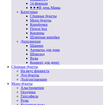
14 февраля
♥ ♥ ♥В день Мамы
Категории
Сборные букеты
Моно букеты
Коробочки
Flower box
Корзины
Шляпные коробки
Дополнения
Шарики
Ароматы для дома
Шоколад
Вазы
Конверт для денег
Сборные букеты
На вкус флориста
Дуо букеты
Долгоиграющие
Моно букеты
Альстромерии
Гвоздики
Гипсофила
Розы
Кустовые розы