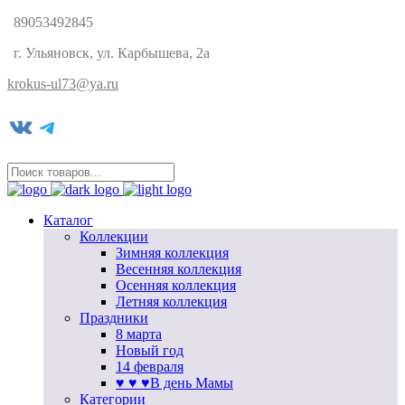
89053492845
г. Ульяновск, ул. Карбышева, 2а
krokus-ul73@ya.ru
VK
Telegram
Каталог
Коллекции
Зимняя коллекция
Весенняя коллекция
Осенняя коллекция
Летняя коллекция
Праздники
8 марта
Новый год
14 февраля
♥ ♥ ♥В день Мамы
Категории