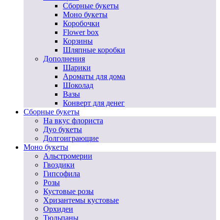
Сборные букеты
Моно букеты
Коробочки
Flower box
Корзины
Шляпные коробки
Дополнения
Шарики
Ароматы для дома
Шоколад
Вазы
Конверт для денег
Сборные букеты
На вкус флориста
Дуо букеты
Долгоиграющие
Моно букеты
Альстромерии
Гвоздики
Гипсофила
Розы
Кустовые розы
Хризантемы кустовые
Орхидеи
Тюльпаны