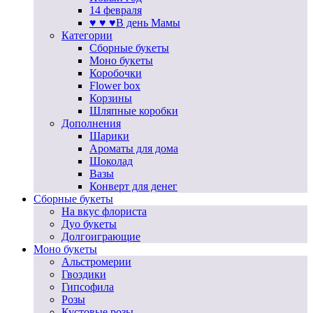
14 февраля
♥ ♥ ♥В день Мамы
Категории
Сборные букеты
Моно букеты
Коробочки
Flower box
Корзины
Шляпные коробки
Дополнения
Шарики
Ароматы для дома
Шоколад
Вазы
Конверт для денег
Сборные букеты
На вкус флориста
Дуо букеты
Долгоиграющие
Моно букеты
Альстромерии
Гвоздики
Гипсофила
Розы
Кустовые розы