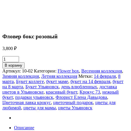
Фловер бокс розовый
3,800
₽
В корзину
Артикул:
10-02
Категории:
Flower box
,
Весенняя коллекция
,
Зимняя коллекция
,
Летняя коллекция
Метки:
14 февраля
,
8
марта
,
Букет коллеге
,
букет маме
,
букет на 14 февраля
,
букет
на 8 марта
,
Букет Ульяновск
,
день влюбленных
,
доставка
цветов в Ульяновске
,
красивый букет
,
Крокус 73
,
нежный
букет
,
подарки ульяновск
,
Флорист Елена Давыдова
,
Цветочная лавка крокус
,
цветочный подарок
,
цветы для
любимой
,
цветы для мамы
,
цветы Ульяновск
Описание