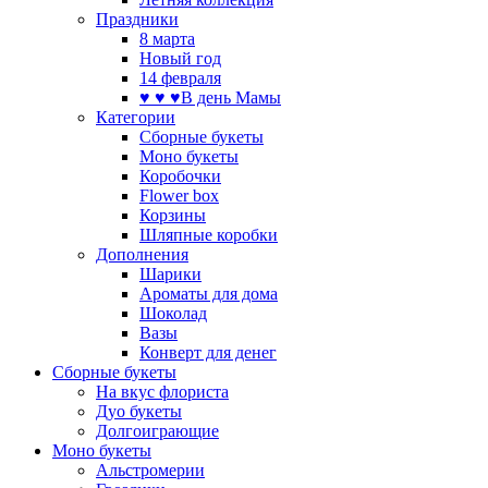
Праздники
8 марта
Новый год
14 февраля
♥ ♥ ♥В день Мамы
Категории
Сборные букеты
Моно букеты
Коробочки
Flower box
Корзины
Шляпные коробки
Дополнения
Шарики
Ароматы для дома
Шоколад
Вазы
Конверт для денег
Сборные букеты
На вкус флориста
Дуо букеты
Долгоиграющие
Моно букеты
Альстромерии