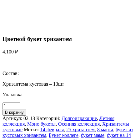
Цветной букет хризантем
4,100
₽
Состав:
Хризантема кустовая – 13шт
Упаковка
В корзину
Артикул:
02-13
Категорий:
Долгоиграющие
,
Летняя
коллекция
,
Моно букеты
,
Осенняя коллекция
,
Хризантемы
кустовые
Метки:
14 февраля
,
25 хризантем
,
8 марта
,
букет из
кустовых хризантем
,
Букет коллеге
,
букет маме
,
букет на 14