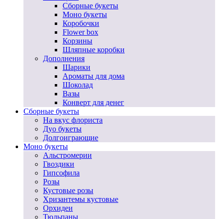
Сборные букеты
Моно букеты
Коробочки
Flower box
Корзины
Шляпные коробки
Дополнения
Шарики
Ароматы для дома
Шоколад
Вазы
Конверт для денег
Сборные букеты
На вкус флориста
Дуо букеты
Долгоиграющие
Моно букеты
Альстромерии
Гвоздики
Гипсофила
Розы
Кустовые розы
Хризантемы кустовые
Орхидеи
Тюльпаны