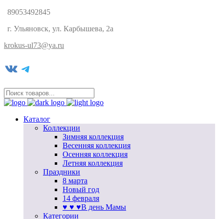
89053492845
г. Ульяновск, ул. Карбышева, 2а
krokus-ul73@ya.ru
VK
Telegram
Каталог
Коллекции
Зимняя коллекция
Весенняя коллекция
Осенняя коллекция
Летняя коллекция
Праздники
8 марта
Новый год
14 февраля
♥ ♥ ♥В день Мамы
Категории