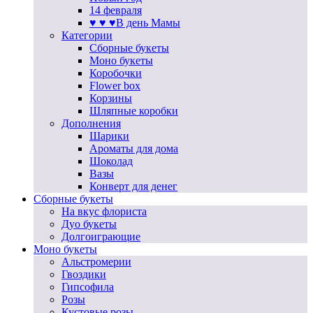
14 февраля
♥ ♥ ♥В день Мамы
Категории
Сборные букеты
Моно букеты
Коробочки
Flower box
Корзины
Шляпные коробки
Дополнения
Шарики
Ароматы для дома
Шоколад
Вазы
Конверт для денег
Сборные букеты
На вкус флориста
Дуо букеты
Долгоиграющие
Моно букеты
Альстромерии
Гвоздики
Гипсофила
Розы
Кустовые розы