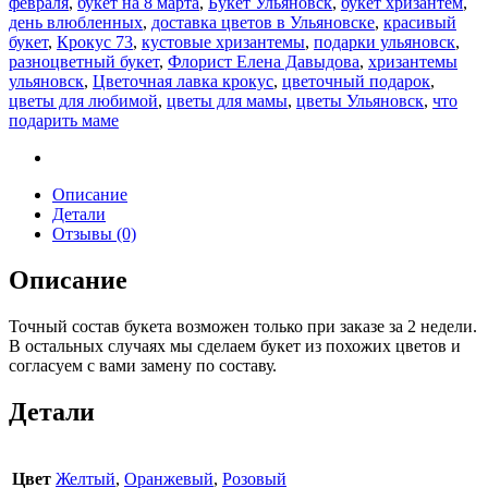
февраля
,
букет на 8 марта
,
Букет Ульяновск
,
букет хризантем
,
день влюбленных
,
доставка цветов в Ульяновске
,
красивый
букет
,
Крокус 73
,
кустовые хризантемы
,
подарки ульяновск
,
разноцветный букет
,
Флорист Елена Давыдова
,
хризантемы
ульяновск
,
Цветочная лавка крокус
,
цветочный подарок
,
цветы для любимой
,
цветы для мамы
,
цветы Ульяновск
,
что
подарить маме
Описание
Детали
Отзывы (0)
Описание
Точный состав букета возможен только при заказе за 2 недели.
В остальных случаях мы сделаем букет из похожих цветов и
согласуем с вами замену по составу.
Детали
Цвет
Желтый
,
Оранжевый
,
Розовый