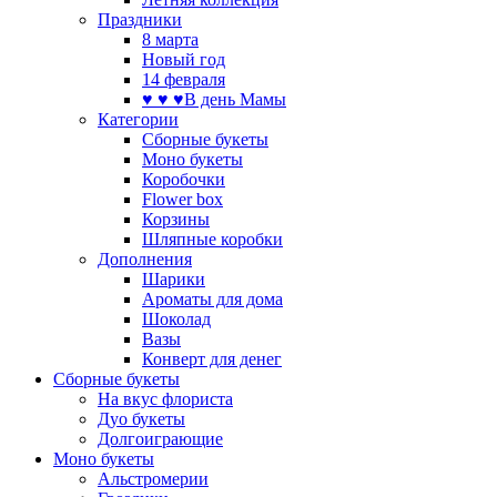
Праздники
8 марта
Новый год
14 февраля
♥ ♥ ♥В день Мамы
Категории
Сборные букеты
Моно букеты
Коробочки
Flower box
Корзины
Шляпные коробки
Дополнения
Шарики
Ароматы для дома
Шоколад
Вазы
Конверт для денег
Сборные букеты
На вкус флориста
Дуо букеты
Долгоиграющие
Моно букеты
Альстромерии