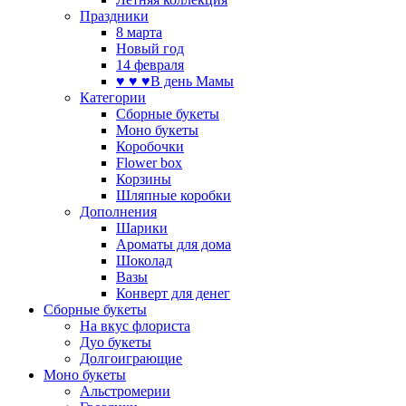
Праздники
8 марта
Новый год
14 февраля
♥ ♥ ♥В день Мамы
Категории
Сборные букеты
Моно букеты
Коробочки
Flower box
Корзины
Шляпные коробки
Дополнения
Шарики
Ароматы для дома
Шоколад
Вазы
Конверт для денег
Сборные букеты
На вкус флориста
Дуо букеты
Долгоиграющие
Моно букеты
Альстромерии