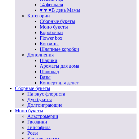
14 февраля
♥ ♥ ♥В день Мамы
Категории
Сборные букеты
Моно букеты
Коробочки
Flower box
Корзины
Шляпные коробки
Дополнения
Шарики
Ароматы для дома
Шоколад
Вазы
Конверт для денег
Сборные букеты
На вкус флориста
Дуо букеты
Долгоиграющие
Моно букеты
Альстромерии
Гвоздики
Гипсофила
Розы
Кустовые розы