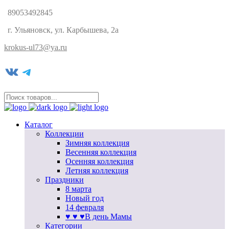
89053492845
г. Ульяновск, ул. Карбышева, 2а
krokus-ul73@ya.ru
VK
Telegram
Каталог
Коллекции
Зимняя коллекция
Весенняя коллекция
Осенняя коллекция
Летняя коллекция
Праздники
8 марта
Новый год
14 февраля
♥ ♥ ♥В день Мамы
Категории