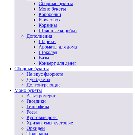
Сборные букеты
Моно букеты
Коробочки
Flower box
Корзины
Шляпные коробки
Дополнения
Шарики
Ароматы для дома
Шоколад
Вазы
Конверт для денег
Сборные букеты
На вкус флориста
Дуо букеты
Долгоиграющие
Моно букеты
Альстромерии
Гвоздики
Гипсофила
Розы
Кустовые розы
Хризантемы кустовые
Орхидеи
Тюльпаны