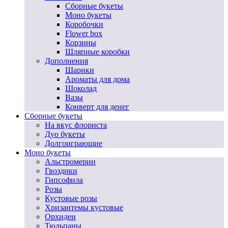
Сборные букеты
Моно букеты
Коробочки
Flower box
Корзины
Шляпные коробки
Дополнения
Шарики
Ароматы для дома
Шоколад
Вазы
Конверт для денег
Сборные букеты
На вкус флориста
Дуо букеты
Долгоиграющие
Моно букеты
Альстромерии
Гвоздики
Гипсофила
Розы
Кустовые розы
Хризантемы кустовые
Орхидеи
Тюльпаны