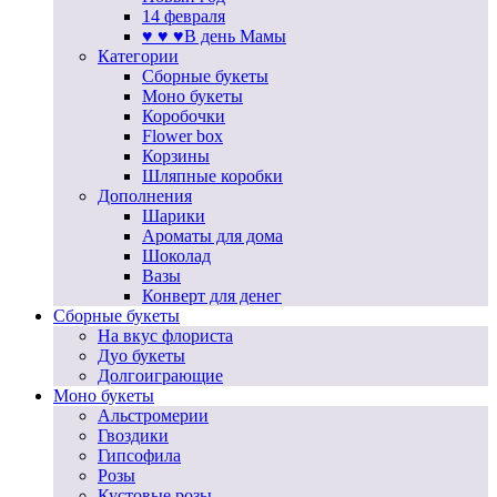
14 февраля
♥ ♥ ♥В день Мамы
Категории
Сборные букеты
Моно букеты
Коробочки
Flower box
Корзины
Шляпные коробки
Дополнения
Шарики
Ароматы для дома
Шоколад
Вазы
Конверт для денег
Сборные букеты
На вкус флориста
Дуо букеты
Долгоиграющие
Моно букеты
Альстромерии
Гвоздики
Гипсофила
Розы
Кустовые розы