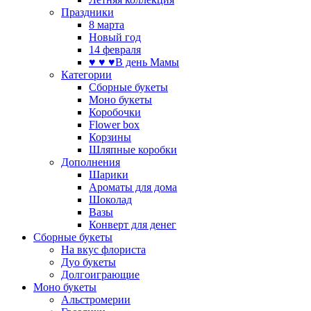
Праздники
8 марта
Новый год
14 февраля
♥ ♥ ♥В день Мамы
Категории
Сборные букеты
Моно букеты
Коробочки
Flower box
Корзины
Шляпные коробки
Дополнения
Шарики
Ароматы для дома
Шоколад
Вазы
Конверт для денег
Сборные букеты
На вкус флориста
Дуо букеты
Долгоиграющие
Моно букеты
Альстромерии