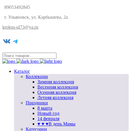
89053492845
г. Ульяновск, ул. Карбышева, 2а
krokus-ul73@ya.ru
VK
Telegram
Каталог
Коллекции
Зимняя коллекция
Весенняя коллекция
Осенняя коллекция
Летняя коллекция
Праздники
8 марта
Новый год
14 февраля
♥ ♥ ♥В день Мамы
Категории