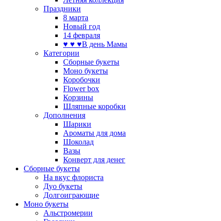
Праздники
8 марта
Новый год
14 февраля
♥ ♥ ♥В день Мамы
Категории
Сборные букеты
Моно букеты
Коробочки
Flower box
Корзины
Шляпные коробки
Дополнения
Шарики
Ароматы для дома
Шоколад
Вазы
Конверт для денег
Сборные букеты
На вкус флориста
Дуо букеты
Долгоиграющие
Моно букеты
Альстромерии