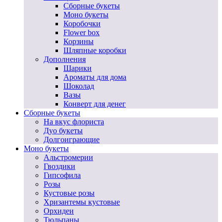
Сборные букеты
Моно букеты
Коробочки
Flower box
Корзины
Шляпные коробки
Дополнения
Шарики
Ароматы для дома
Шоколад
Вазы
Конверт для денег
Сборные букеты
На вкус флориста
Дуо букеты
Долгоиграющие
Моно букеты
Альстромерии
Гвоздики
Гипсофила
Розы
Кустовые розы
Хризантемы кустовые
Орхидеи
Тюльпаны