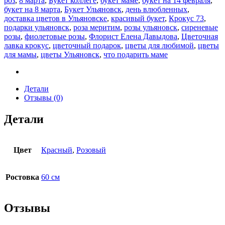
роз
,
8 марта
,
Букет коллеге
,
букет маме
,
букет на 14 февраля
,
букет на 8 марта
,
Букет Ульяновск
,
день влюбленных
,
доставка цветов в Ульяновске
,
красивый букет
,
Крокус 73
,
подарки ульяновск
,
роза меритим
,
розы ульяновск
,
сиреневые
розы
,
фиолетовые розы
,
Флорист Елена Давыдова
,
Цветочная
лавка крокус
,
цветочный подарок
,
цветы для любимой
,
цветы
для мамы
,
цветы Ульяновск
,
что подарить маме
Детали
Отзывы (0)
Детали
Цвет
Красный
,
Розовый
Ростовка
60 см
Отзывы