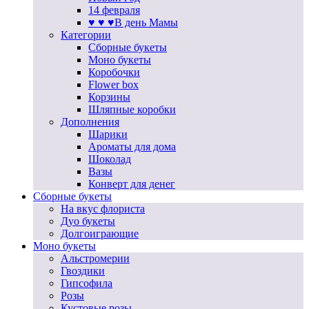
14 февраля
♥ ♥ ♥В день Мамы
Категории
Сборные букеты
Моно букеты
Коробочки
Flower box
Корзины
Шляпные коробки
Дополнения
Шарики
Ароматы для дома
Шоколад
Вазы
Конверт для денег
Сборные букеты
На вкус флориста
Дуо букеты
Долгоиграющие
Моно букеты
Альстромерии
Гвоздики
Гипсофила
Розы
Кустовые розы