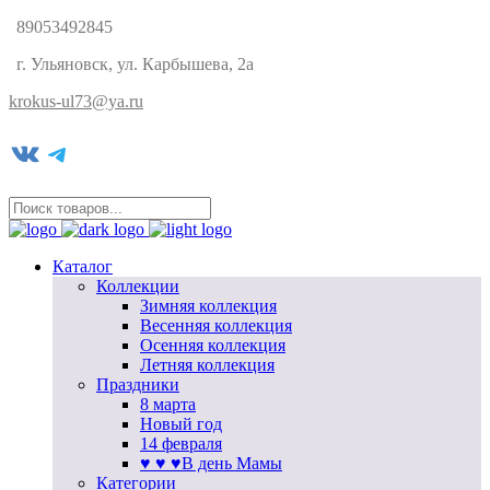
89053492845
г. Ульяновск, ул. Карбышева, 2а
krokus-ul73@ya.ru
VK
Telegram
Каталог
Коллекции
Зимняя коллекция
Весенняя коллекция
Осенняя коллекция
Летняя коллекция
Праздники
8 марта
Новый год
14 февраля
♥ ♥ ♥В день Мамы
Категории