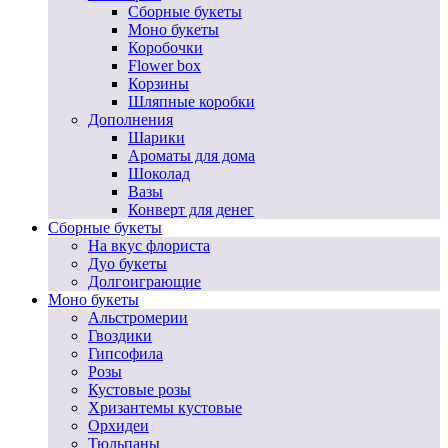
Сборные букеты
Моно букеты
Коробочки
Flower box
Корзины
Шляпные коробки
Дополнения
Шарики
Ароматы для дома
Шоколад
Вазы
Конверт для денег
Сборные букеты
На вкус флориста
Дуо букеты
Долгоиграющие
Моно букеты
Альстромерии
Гвоздики
Гипсофила
Розы
Кустовые розы
Хризантемы кустовые
Орхидеи
Тюльпаны