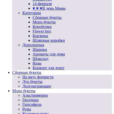
14 февраля
♥ ♥ ♥В день Мамы
Категории
Сборные букеты
Моно букеты
Коробочки
Flower box
Корзины
Шляпные коробки
Дополнения
Шарики
Ароматы для дома
Шоколад
Вазы
Конверт для денег
Сборные букеты
На вкус флориста
Дуо букеты
Долгоиграющие
Моно букеты
Альстромерии
Гвоздики
Гипсофила
Розы
Кустовые розы