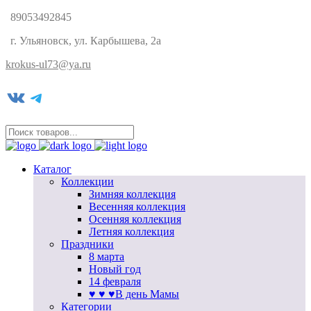
89053492845
г. Ульяновск, ул. Карбышева, 2а
krokus-ul73@ya.ru
VK
Telegram
Каталог
Коллекции
Зимняя коллекция
Весенняя коллекция
Осенняя коллекция
Летняя коллекция
Праздники
8 марта
Новый год
14 февраля
♥ ♥ ♥В день Мамы
Категории