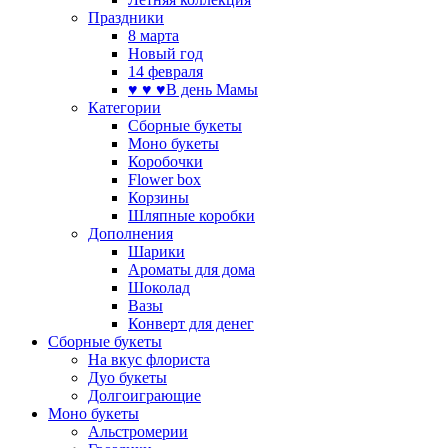
Праздники
8 марта
Новый год
14 февраля
♥ ♥ ♥В день Мамы
Категории
Сборные букеты
Моно букеты
Коробочки
Flower box
Корзины
Шляпные коробки
Дополнения
Шарики
Ароматы для дома
Шоколад
Вазы
Конверт для денег
Сборные букеты
На вкус флориста
Дуо букеты
Долгоиграющие
Моно букеты
Альстромерии