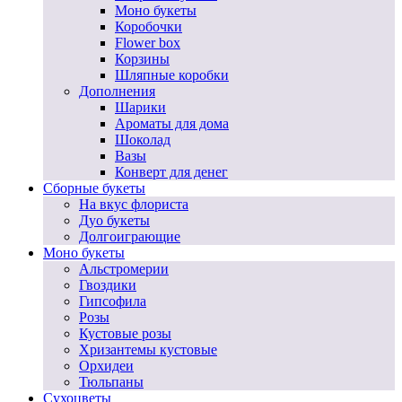
Моно букеты
Коробочки
Flower box
Корзины
Шляпные коробки
Дополнения
Шарики
Ароматы для дома
Шоколад
Вазы
Конверт для денег
Сборные букеты
На вкус флориста
Дуо букеты
Долгоиграющие
Моно букеты
Альстромерии
Гвоздики
Гипсофила
Розы
Кустовые розы
Хризантемы кустовые
Орхидеи
Тюльпаны
Сухоцветы