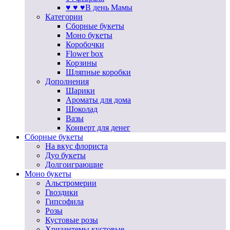
♥ ♥ ♥В день Мамы
Категории
Сборные букеты
Моно букеты
Коробочки
Flower box
Корзины
Шляпные коробки
Дополнения
Шарики
Ароматы для дома
Шоколад
Вазы
Конверт для денег
Сборные букеты
На вкус флориста
Дуо букеты
Долгоиграющие
Моно букеты
Альстромерии
Гвоздики
Гипсофила
Розы
Кустовые розы
Хризантемы кустовые