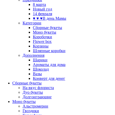
8 марта
Новый год
14 февраля
♥ ♥ ♥В день Мамы
Категории
Сборные букеты
Моно букеты
Коробочки
Flower box
Корзины
Шляпные коробки
Дополнения
Шарики
Ароматы для дома
Шоколад
Вазы
Конверт для денег
Сборные букеты
На вкус флориста
Дуо букеты
Долгоиграющие
Моно букеты
Альстромерии
Гвоздики